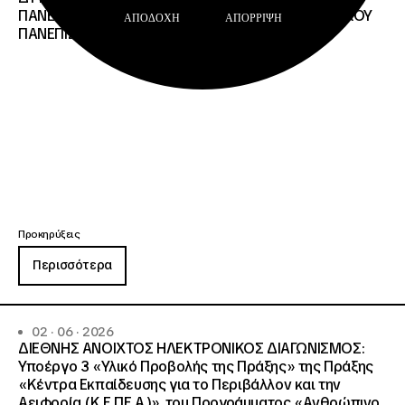
ΠΑΝΕΠΙΣΤΗΜΙΟΥ ΘΡΑΚΗΣ, ΕΛΛΗΝΙΚΟΥ ΜΕΣΟΓΕΙΑΚΟΥ
ΑΠΟΔΟΧΉ
ΑΠΌΡΡΙΨΗ
ΠΑΝΕΠΙΣΤΗΜΙΟΥ, ΠΑΤΡΩΝ
Προκηρύξεις
Περισσότερα
02 · 06 · 2026
ΔΙΕΘΝΗΣ ΑΝΟΙΧΤΟΣ ΗΛΕΚΤΡΟΝΙΚΟΣ ΔΙΑΓΩΝΙΣΜΟΣ:
Υποέργο 3 «Υλικό Προβολής της Πράξης» της Πράξης
«Κέντρα Εκπαίδευσης για το Περιβάλλον και την
Αειφορία (Κ.Ε.ΠΕ.Α.)», του Προγράμματος «Ανθρώπινο