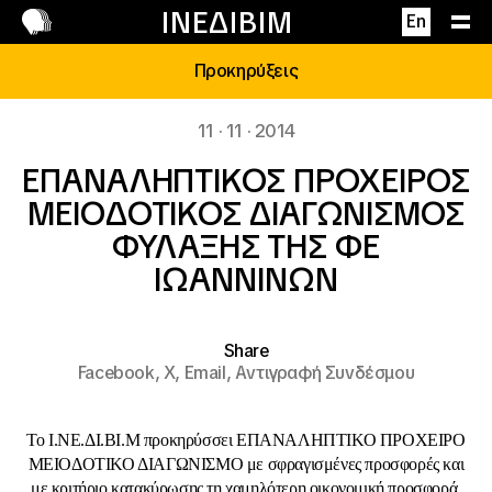
Επικοινωνία
ΙΝΕΔΙΒΙΜ
En
Προκηρύξεις
11 · 11 · 2014
ΕΠΑΝΑΛΗΠΤΙΚΟΣ ΠΡΟΧΕΙΡΟΣ
ΜΕΙΟΔΟΤΙΚΟΣ ΔΙΑΓΩΝΙΣΜΟΣ
ΦΥΛΑΞΗΣ ΤΗΣ ΦΕ
ΙΩΑΝΝΙΝΩΝ
Share
Facebook,
X,
Email,
Αντιγραφή Συνδέσμου
Το Ι.ΝΕ.ΔΙ.ΒΙ.Μ προκηρύσσει ΕΠΑΝΑΛΗΠΤΙΚΟ ΠΡΟΧΕΙΡΟ
ΜΕΙΟΔΟΤΙΚΟ ΔΙΑΓΩΝΙΣΜΟ με σφραγισμένες προσφορές και
με κριτήριο κατακύρωσης τη χαμηλότερη οικονομική προσφορά,