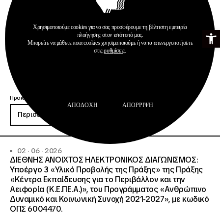
Χρησιμοποιούμε cookies για να σας προσφέρουμε τη βέλτιστη εμπειρία
Ανοίξτε τη γ
πλοήγησης στον ιστότοπό μας.
Μπορείτε να μάθετε ποια cookies χρησιμοποιούμε ή να τα απενεργοποιήσετε
στις
ρυθμίσεις
.
Προκηρύξεις
ΑΠΟΔΟΧΉ
ΑΠΌΡΡΙΨΗ
Περισσότερα
02 · 06 · 2026
ΔΙΕΘΝΗΣ ΑΝΟΙΧΤΟΣ ΗΛΕΚΤΡΟΝΙΚΟΣ ΔΙΑΓΩΝΙΣΜΟΣ:
Υποέργο 3 «Υλικό Προβολής της Πράξης» της Πράξης
«Κέντρα Εκπαίδευσης για το Περιβάλλον και την
Αειφορία (Κ.Ε.ΠΕ.Α.)», του Προγράμματος «Ανθρώπινο
Δυναμικό και Κοινωνική Συνοχή 2021-2027», με κωδικό
ΟΠΣ 6004470.