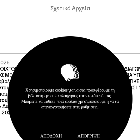
Σχετικά Αρχεία
 2026
29 · 07 · 2026
ΝΟΙΧΤΟΣ ΗΛΕΚΤΡΟΝΙΚΟΣ
ΔΙΕΘΝΗΣ ΑΝΟΙΧΤΟΣ ΔΙΑΓΩ
Σ ΜΕ ΠΕΡΙΓΡΑΦΗ:Υποέργο
ΠΕΡΙΓΡΑΦΗ:ΠΡΟΜΗΘΕΙΑ Υ
οβολής της Πράξης» της
ΚΑΥΣΙΜΩΝ ΣΤΙΣ ΦΟΙΤΗΤΙΚΕ
τρα Εκπαίδευσης για το
ΔΙΑΧΕΙΡΙΣΤΙΚΗΣ ΕΥΘΥΝΗΣ Ι.Ν
Χρησιμοποιούμε cookies για να σας προσφέρουμε τη
και την Αειφορία
βέλτιστη εμπειρία πλοήγησης στον ιστότοπό μας.
, του Προγράμματος
Μπορείτε να μάθετε ποια cookies χρησιμοποιούμε ή να τα
Δυναμικό και Κοινωνική
απενεργοποιήσετε στις
ρυθμίσεις
.
-2027», με κωδικό ΟΠΣ
ΑΠΟΔΟΧΉ
ΑΠΌΡΡΙΨΗ