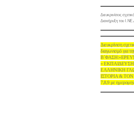
Διευκρινίσεις σχετικ
Διακήρυξη του Ι.ΝΕ.
Διευκρίνιση σχετι
διαγωνισμό για τη
Β΄ΦΑΣΗ:«ΕΡΕΥ
« ΕΚΠΑΙΔΕΥΣ
ΕΛΛΗΝΙΚΗ ΓΛ
ΙΣΤΟΡΙΑ & ΤΟΝ
7,8,9 με ημερομην