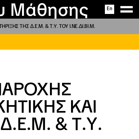
ας
ς
σεις
ου Μάθησης
En
ΗΣ ΤΗΣ Δ.Ε.Μ. & Τ.Υ. ΤΟΥ Ι.ΝΕ.ΔΙ.ΒΙ.Μ.
 ΠΑΡΟΧΗΣ
ΚΗΤΙΚΗΣ ΚΑΙ
.Ε.Μ. & Τ.Υ.