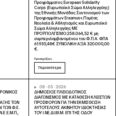
Προγράμματος European Solidarity
Corps (Ευρωπαϊκό Σώμα Αλληλεγγύης)
της Εθνικής Μονάδας Συντονισμού των
Προγραμμάτων Erasmus+/Τομέας
Νεολαία & Αθλητισμός και Ευρωπαϊκό
Σώμα Αλληλεγγύης ΜΕ
ΠΡΟΫΠΟΛΓΙΣΜΟ:258.064,52 € μη
συμπεριλαμβανομένου του Φ.Π.Α. ΦΠΑ
61.935,48€ ΣΥΝΟΛΙΚΗ ΑΞΙΑ 320.000,00
€.
Προκηρύξεις
Περισσότερα
08 · 05 · 2026
ΤΡΟΝΙΚΟΣ
ΔΗΜΟΣΙΟΣ ΠΛΕΙΟΔΟΤΙΚΟΣ
ΔΙΑΓΩΝΙΣΜΟΣ ΜΕ ΚΑΤΑΘΕΣΗ ΚΛΕΙΣΤΩΝ
ΛΑΞΗΣ ΤΩΝ
ΠΡΟΣΦΟΡΩΝ ΓΙΑ ΤΗΝ ΕΚΜΙΣΘΩΣΗ
 ΤΩΝ Φ.Ε.
ΑΥΤΟΤΕΛΟΥΣ ΑΚΙΝΗΤΟΥ ΙΔΙΟΚΤΗΣΙΑΣ
Ε.Ε.Μ.Π.,
ΤΟΥ Ι.ΝΕ.ΔΙ.ΒΙ.Μ. ΕΠΙ ΤΗΣ ΟΔΟΥ