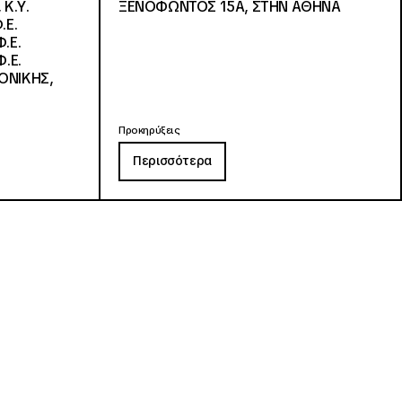
 Κ.Υ.
ΞΕΝΟΦΩΝΤΟΣ 15Α, ΣΤΗΝ ΑΘΗΝΑ
.Ε.
.Ε.
.Ε.
ΟΝΙΚΗΣ,
Προκηρύξεις
Περισσότερα