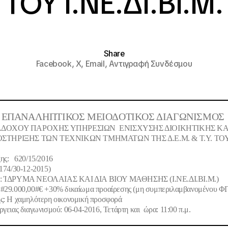
ΤΟΥ Ι.ΝΕ.ΔΙ.ΒΙ.Μ.
Share
Facebook,
X,
Email,
Αντιγραφή Συνδέσμου
 ΕΠΑΝΑΛΗΠΤΙΚΟΣ
MEIO
Δ
OTIKO
Σ ΔΙΑΓΩΝΙΣΜΟΣ
ΑΔΟΧΟΥ ΠΑΡΟΧΗΣ ΥΠΗΡΕΣΙΩΝ
ENIΣΧΥΣΗΣ ΔΙΟΙΚΗΤΙΚΗΣ ΚΑ
ΣΤΗΡΙΞΗΣ ΤΩΝ ΤΕΧΝΙΚΩΝ ΤΜΗΜΑΤΩΝ ΤΗΣ Δ.Ε.Μ. & Τ.Υ. ΤΟ
ης: 620/15/2016
/174/30-12-2015)
:
ΊΔΡΥΜΑ ΝΕΟΛΑΙΑΣ ΚΑΙ ΔΙΑ ΒΙΟΥ ΜΑΘΗΣΗΣ (Ι.ΝΕ.ΔΙ.ΒΙ.Μ.)
 #29.000,00#€ +30% δικαίωμα προαίρεσης
(μη συμπεριλαμβανομένου Φ
ς
: Η χαμηλότερη οικονομική προσφορά
γειας διαγωνισμού: 06-04-2016, Τετάρτη και ώρα: 11:00 π.μ
.