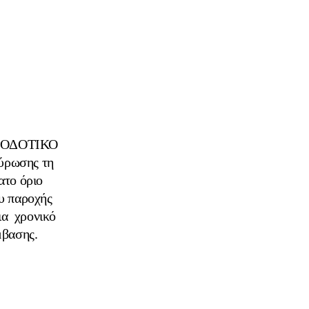
)
ΕΙΟΔΟΤΙΚΟ
ύρωσης τη
ατο όριο
υ παροχής
ια χρονικό
μβασης.