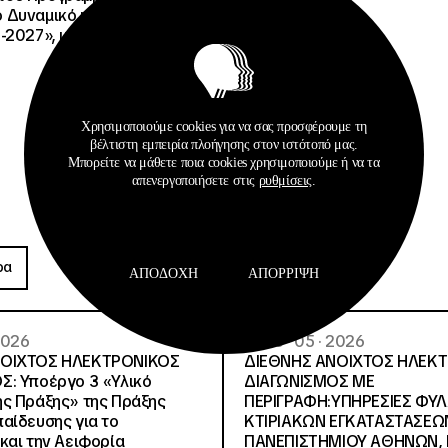
Δυναμικό και Κοινωνική
-2027», με κωδικό ΟΠΣ
Χρησιμοποιούμε cookies για να σας προσφέρουμε τη
βέλτιστη εμπειρία πλοήγησης στον ιστότοπό μας.
Μπορείτε να μάθετε ποια cookies χρησιμοποιούμε ή να τα
απενεργοποιήσετε στις
ρυθμίσεις
.
Προκηρύξεις
ρα
Περισσότερα
ΑΠΟΔΟΧΉ
ΑΠΌΡΡΙΨΗ
 2026
26 · 05 · 2026
ΝΟΙΧΤΟΣ ΗΛΕΚΤΡΟΝΙΚΟΣ
ΔΙΕΘΝΗΣ ΑΝΟΙΧΤΟΣ ΗΛΕΚ
Σ: Υποέργο 3 «Υλικό
ΔΙΑΓΩΝΙΣΜΟΣ ΜΕ
ς Πράξης» της Πράξης
ΠΕΡΙΓΡΑΦΗ:ΥΠΗΡΕΣΙΕΣ ΦΥ
αίδευσης για το
ΚΤΙΡΙΑΚΩΝ ΕΓΚΑΤΑΣΤΑΣΕΩΝ
και την Αειφορία
ΠΑΝΕΠΙΣΤΗΜΙΟΥ ΑΘΗΝΩΝ, Ν.