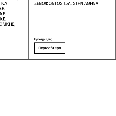
 Κ.Υ.
ΞΕΝΟΦΩΝΤΟΣ 15Α, ΣΤΗΝ ΑΘΗΝΑ
.Ε.
.Ε.
.Ε.
ΟΝΙΚΗΣ,
Προκηρύξεις
Περισσότερα