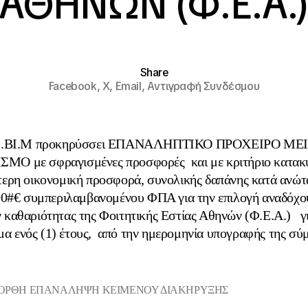
ΑΘΗΝΩΝ (Φ.Ε.Α.
Share
Facebook,
X,
Email,
Αντιγραφή Συνδέσμου
ΔΙ.ΒΙ.Μ προκηρύσσει ΕΠΑΝΑΛΗΠΤΙΚΟ ΠΡΟΧΕΙΡΟ Μ
ΜΟ με σφραγισμένες προσφορές και με κριτήριο κατακ
ερη οικονομική προσφορά, συνολικής δαπάνης κατά ανώτ
00#€ συμπεριλαμβανομένου ΦΠΑ για την επιλογή αναδόχο
 καθαριότητας της Φοιτητικής Εστίας Αθηνών (Φ.Ε.Α.) γ
μα ενός (1) έτους, από την ημερομηνία υπογραφής της σύ
14:ΟΡΘΗ ΕΠΑΝΑΛΗΨΗ ΚΕΙΜΕΝΟΥ ΔΙΑΚΗΡΥΞΗΣ