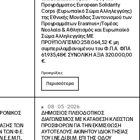
Προγράμματος European Solidarity
Corps (Ευρωπαϊκό Σώμα Αλληλεγγύης)
της Εθνικής Μονάδας Συντονισμού των
Προγραμμάτων Erasmus+/Τομέας
Νεολαία & Αθλητισμός και Ευρωπαϊκό
Σώμα Αλληλεγγύης ΜΕ
ΠΡΟΫΠΟΛΓΙΣΜΟ:258.064,52 € μη
συμπεριλαμβανομένου του Φ.Π.Α. ΦΠΑ
61.935,48€ ΣΥΝΟΛΙΚΗ ΑΞΙΑ 320.000,00
€.
Προκηρύξεις
Περισσότερα
08 · 05 · 2026
ΤΡΟΝΙΚΟΣ
ΔΗΜΟΣΙΟΣ ΠΛΕΙΟΔΟΤΙΚΟΣ
ΔΙΑΓΩΝΙΣΜΟΣ ΜΕ ΚΑΤΑΘΕΣΗ ΚΛΕΙΣΤΩΝ
ΛΑΞΗΣ ΤΩΝ
ΠΡΟΣΦΟΡΩΝ ΓΙΑ ΤΗΝ ΕΚΜΙΣΘΩΣΗ
 ΤΩΝ Φ.Ε.
ΑΥΤΟΤΕΛΟΥΣ ΑΚΙΝΗΤΟΥ ΙΔΙΟΚΤΗΣΙΑΣ
Ε.Ε.Μ.Π.,
ΤΟΥ Ι.ΝΕ.ΔΙ.ΒΙ.Μ. ΕΠΙ ΤΗΣ ΟΔΟΥ