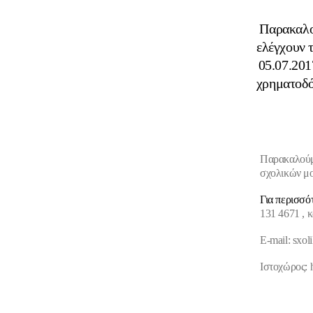
Παρακαλο
ελέγχουν 
05.07.20
χρηματοδό
Παρακαλούμε
σχολικών μο
Για περισσό
131 4671 , κ
Ε-mail:
sxol
Ιστοχώρος: