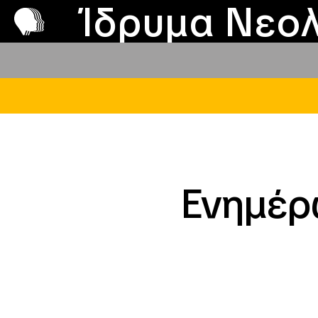
Π
Προ
Ίδρυμα Νεολ
Ενημέρ