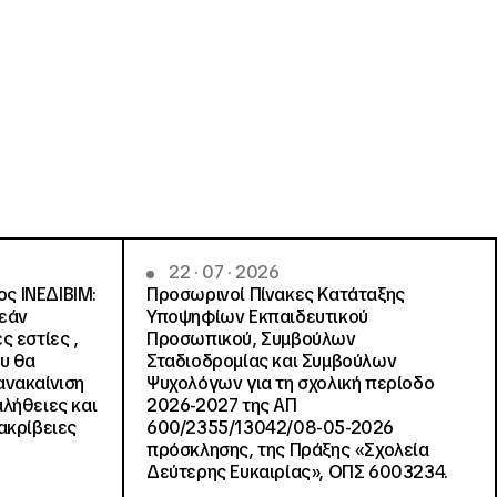
22 · 07 · 2026
ς ΙΝΕΔΙΒΙΜ:
Προσωρινοί Πίνακες Κατάταξης
ρεάν
Υποψηφίων Εκπαιδευτικού
ς εστίες ,
Προσωπικού, Συμβούλων
ου θα
Σταδιοδρομίας και Συμβούλων
ανακαίνιση
Ψυχολόγων για τη σχολική περίοδο
αλήθειες και
2026-2027 της ΑΠ
ακρίβειες
600/2355/13042/08-05-2026
πρόσκλησης, της Πράξης «Σχολεία
Δεύτερης Ευκαιρίας», ΟΠΣ 6003234.