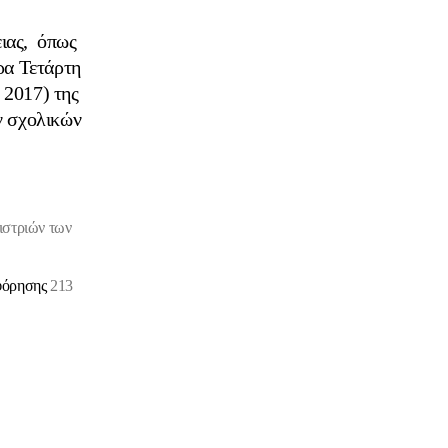
ιας, όπως
ρα Τετάρτη
2017) της
ν σχολικών
ιστριών των
οφόρησης
213