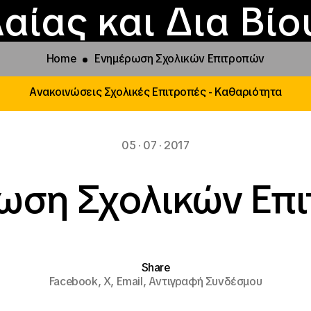
Επικοινωνία
Νέα
αραχώρηση αιγίδ
Φοιτητικές Εστίε
γράμματα και δρά
Το ΙΝΕΔΙΒΙΜ
αίας και Δια Βί
Home
Ενημέρωση Σχολικών Επιτροπών
Ανακοινώσεις Σχολικές Επιτροπές - Καθαριότητα
05 · 07 · 2017
ωση Σχολικών Επ
Share
Facebook,
X,
Email,
Αντιγραφή Συνδέσμου