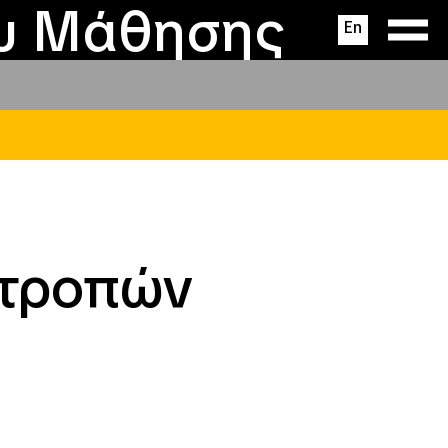
ας
ς
σεις
ου Μάθησης
En
ιτροπών