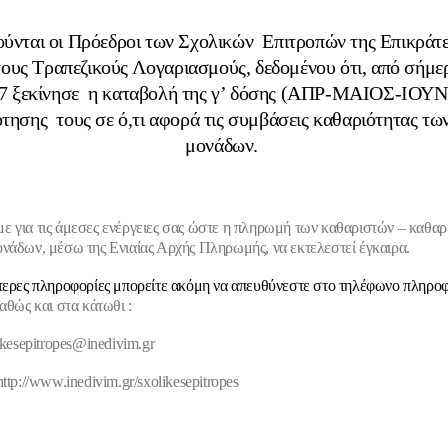
ύνται οι Πρόεδροι των Σχολικών Επιτροπών της Επικράτε
τους Τραπεζικούς Λογαριασμούς, δεδομένου ότι, από σήμε
17 ξεκίνησε η καταβολή της γ’ δόσης (ΑΠΡ-ΜΑΙΟΣ-ΙΟΥΝ 
τησης τους σε ό,τι αφορά τις συμβάσεις καθαριότητας τω
μονάδων.
 για τις άμεσες ενέργειες σας ώστε η πληρωμή των καθαριστών – καθαρ
νάδων, μέσω της Ενιαίας Αρχής Πληρωμής, να εκτελεστεί έγκαιρα.
τερες πληροφορίες μπορείτε ακόμη να απευθύνεστε στο τηλέφωνo πληρ
αθώς και στα κάτωθι :
ikesepitropes@inedivim.gr
http://www.inedivim.gr/sxolikesepitropes