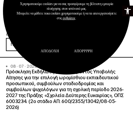
Χρησιμοποιούμε cookies για να σας προσφέρουμε τη βέλτιστη εμπειρία
Ανοίξτε τη γ
πλοήγησης στον ιστότοπό μας.
Μπορείτε να μάθετε ποια cookies χρησιμοποιούμε ή να τα απενεργοποιήσετε
στις
ρυθμίσεις
.
Ανακοινώσεις
Διαχείριση & Λειτουργία Δημοσίων ΙΕΚ
Περισσότερα
ΑΠΟΔΟΧΉ
ΑΠΌΡΡΙΨΗ
08 · 07 · 2026
Πρόσκληση Εκδήλωσης Ενδιαφέροντος Υποβολής
Αίτησης για την επιλογή ωρομίσθιου εκπαιδευτικού
προσωπικού, συμβούλων σταδιοδρομίας και
συμβούλων ψυχολόγων για τη σχολική περίοδο 2026-
2027 της Πράξης «Σχολεία Δεύτερης Ευκαιρίας», ΟΠΣ
6003234. (2ο στάδιο ΑΠ: 600/2355/13042/08-05-
2026)