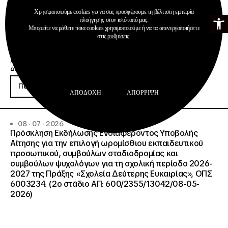
Χρησιμοποιούμε cookies για να σας προσφέρουμε τη βέλτιστη εμπειρία
Ανοίξτε τη γ
πλοήγησης στον ιστότοπό μας.
Μπορείτε να μάθετε ποια cookies χρησιμοποιούμε ή να τα απενεργοποιήσετε
στις
ρυθμίσεις
.
Ανακοινώσεις
Διαχείριση & Λειτουργία Δημοσίων ΙΕΚ
Περισσότερα
ΑΠΟΔΟΧΉ
ΑΠΌΡΡΙΨΗ
08 · 07 · 2026
Πρόσκληση Εκδήλωσης Ενδιαφέροντος Υποβολής
Αίτησης για την επιλογή ωρομίσθιου εκπαιδευτικού
προσωπικού, συμβούλων σταδιοδρομίας και
συμβούλων ψυχολόγων για τη σχολική περίοδο 2026-
2027 της Πράξης «Σχολεία Δεύτερης Ευκαιρίας», ΟΠΣ
6003234. (2ο στάδιο ΑΠ: 600/2355/13042/08-05-
2026)