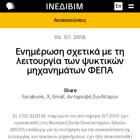
Επικοινωνία
ΙΝΕΔΙΒΙΜ
En
Ανακοινώσεις
06 · 07 · 2018
Ενημέρωση σχετικά με τη
λειτουργία των ψυκτικών
μηχανημάτων ΦΕΠΑ
Share
Facebook,
X,
Email,
Αντιγραφή Συνδέσμου
Το Ι.ΝΕ.ΔΙ.ΒΙ.Μ. ενημερώνει
ότι από σήμερα, 6/7/2018, έχει
εγκατασταθεί στη Φοιτητική Εστία Πανεπιστημίου Αθηνών
(ΦΕΠΑ) ανάδοχος για τη συντήρηση και την αποκατάσταση της
λειτουργίας των ψυκτικών μηχανήματων, έχει ήδη αποκατασταθεί