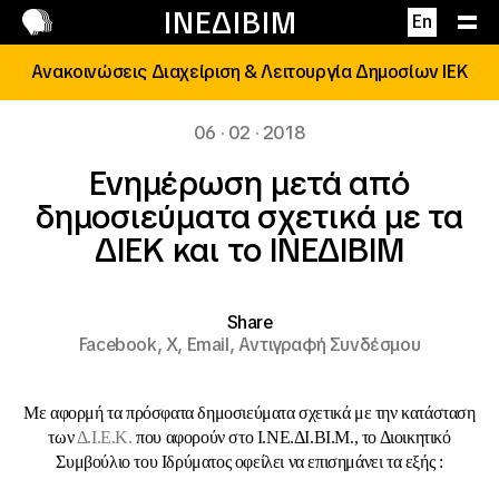
Επικοινωνία
ΙΝΕΔΙΒΙΜ
En
Ανακοινώσεις Διαχείριση & Λειτουργία Δημοσίων ΙΕΚ
06 · 02 · 2018
Ενημέρωση μετά από
δημοσιεύματα σχετικά με τα
ΔΙΕΚ και το ΙΝΕΔΙΒΙΜ
Share
Facebook,
X,
Email,
Αντιγραφή Συνδέσμου
Με αφορμή τα πρόσφατα δημοσιεύματα σχετικά με την κατάσταση
των
Δ.Ι.Ε.Κ.
που αφορούν στο Ι.ΝΕ.ΔΙ.ΒΙ.Μ., το Διοικητικό
Συμβούλιο του Ιδρύματος οφείλει να επισημάνει τα εξής :