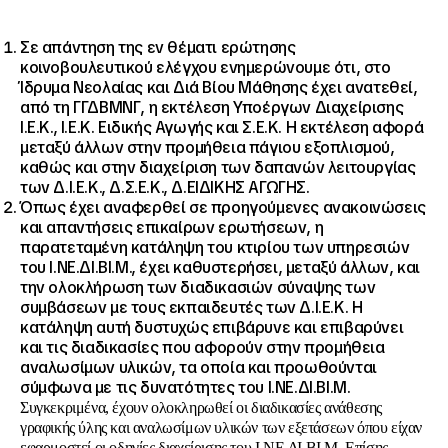
Σε απάντηση της εν θέματι ερώτησης
κοινοβουλευτικού ελέγχου ενημερώνουμε ότι, στο
Ίδρυμα Νεολαίας και Διά Βίου Μάθησης έχει ανατεθεί,
από τη ΓΓΔΒΜΝΓ, η εκτέλεση Υποέργων Διαχείρισης
Ι.Ε.Κ., Ι.Ε.Κ. Ειδικής Αγωγής και Σ.Ε.Κ. Η εκτέλεση αφορά
μεταξύ άλλων στην προμήθεια πάγιου εξοπλισμού,
καθώς και στην διαχείριση των δαπανών λειτουργίας
των Δ.Ι.Ε.Κ., Δ.Σ.Ε.Κ., Δ.ΕΙΔΙΚΗΣ ΑΓΩΓΗΣ.
Όπως έχει αναφερθεί σε προηγούμενες ανακοινώσεις
και απαντήσεις επικαίρων ερωτήσεων, η
παρατεταμένη κατάληψη του κτιρίου των υπηρεσιών
του Ι.ΝΕ.ΔΙ.ΒΙ.Μ., έχει καθυστερήσει, μεταξύ άλλων, και
την ολοκλήρωση των διαδικασιών σύναψης των
συμβάσεων με τους εκπαιδευτές των Δ.Ι.Ε.Κ. Η
κατάληψη αυτή δυστυχώς επιβάρυνε και επιβαρύνει
και τις διαδικασίες που αφορούν στην προμήθεια
αναλωσίμων υλικών, τα οποία και προωθούνται
σύμφωνα με τις δυνατότητες του Ι.ΝΕ.ΔΙ.ΒΙ.Μ.
Συγκεκριμένα, έχουν ολοκληρωθεί οι διαδικασίες ανάθεσης
γραφικής ύλης και αναλωσίμων υλικών των εξετάσεων όπου είχαν
εφαρμοστεί οι οδηγίες διαχείρισης του Ι.ΝΕ.ΔΙ.ΒΙ.Μ. Επίσης,