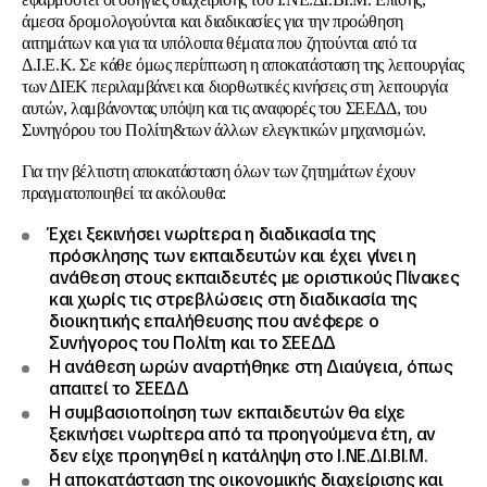
άμεσα δρομολογούνται και διαδικασίες για την προώθηση
αιτημάτων και για τα υπόλοιπα θέματα που ζητούνται από τα
Δ.Ι.Ε.Κ. Σε κάθε όμως περίπτωση η αποκατάσταση της λειτουργίας
των ΔΙΕΚ περιλαμβάνει και διορθωτικές κινήσεις στη λειτουργία
αυτών, λαμβάνοντας υπόψη και τις αναφορές του ΣΕΕΔΔ, του
Συνηγόρου του Πολίτη&των άλλων ελεγκτικών μηχανισμών.
Για την βέλτιστη αποκατάσταση όλων των ζητημάτων έχουν
πραγματοποιηθεί τα ακόλουθα
:
Έχει ξεκινήσει νωρίτερα η διαδικασία της
πρόσκλησης των εκπαιδευτών και έχει γίνει η
ανάθεση στους εκπαιδευτές με οριστικούς Πίνακες
και χωρίς τις στρεβλώσεις στη διαδικασία της
διοικητικής επαλήθευσης που ανέφερε ο
Συνήγορος του Πολίτη και το ΣΕΕΔΔ
Η ανάθεση ωρών αναρτήθηκε στη Διαύγεια, όπως
απαιτεί το ΣΕΕΔΔ
Η συμβασιοποίηση των εκπαιδευτών θα είχε
ξεκινήσει νωρίτερα από τα προηγούμενα έτη, αν
δεν είχε προηγηθεί η κατάληψη στο Ι.ΝΕ.ΔΙ.ΒΙ.Μ.
Η αποκατάσταση της οικονομικής διαχείρισης και