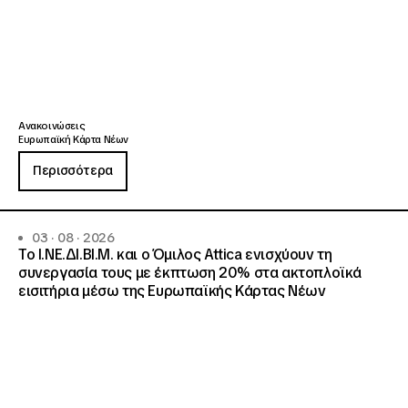
Ανακοινώσεις
Ευρωπαϊκή Κάρτα Νέων
Περισσότερα
03 · 08 · 2026
Το Ι.ΝΕ.ΔΙ.ΒΙ.Μ. και o Όμιλος Attica ενισχύουν τη
συνεργασία τους με έκπτωση 20% στα ακτοπλοϊκά
εισιτήρια μέσω της Ευρωπαϊκής Κάρτας Νέων