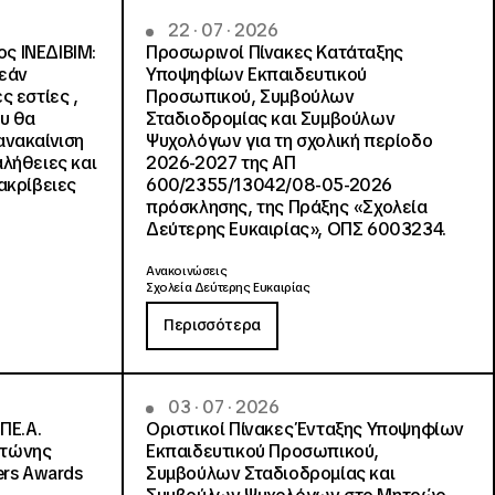
22 · 07 · 2026
ς ΙΝΕΔΙΒΙΜ:
Προσωρινοί Πίνακες Κατάταξης
ρεάν
Υποψηφίων Εκπαιδευτικού
ς εστίες ,
Προσωπικού, Συμβούλων
ου θα
Σταδιοδρομίας και Συμβούλων
ανακαίνιση
Ψυχολόγων για τη σχολική περίοδο
αλήθειες και
2026-2027 της ΑΠ
ακρίβειες
600/2355/13042/08-05-2026
πρόσκλησης, της Πράξης «Σχολεία
Δεύτερης Ευκαιρίας», ΟΠΣ 6003234.
Ανακοινώσεις
Σχολεία Δεύτερης Ευκαιρίας
Περισσότερα
03 · 07 · 2026
ΠΕ.Α.
Οριστικοί Πίνακες Ένταξης Υποψηφίων
ντώνης
Εκπαιδευτικού Προσωπικού,
ers Awards
Συμβούλων Σταδιοδρομίας και