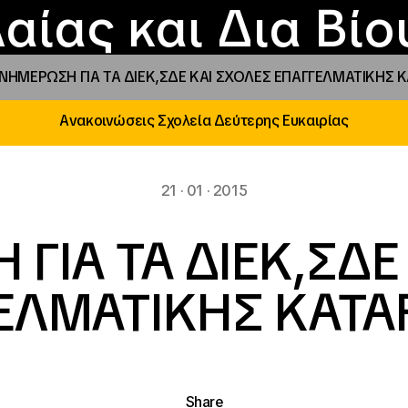
Επικοινωνία
Νέα
αραχώρηση αιγίδ
Φοιτητικές Εστίε
γράμματα και δρά
Το ΙΝΕΔΙΒΙΜ
αίας και Δια Βί
ΝΗΜΕΡΩΣΗ ΓΙΑ ΤΑ ΔΙΕΚ,ΣΔΕ ΚΑΙ ΣΧΟΛΕΣ ΕΠΑΓΓΕΛΜΑΤΙΚΗΣ 
Ανακοινώσεις Σχολεία Δεύτερης Ευκαιρίας
21 · 01 · 2015
ΓΙΑ ΤΑ ΔΙΕΚ,ΣΔΕ
ΕΛΜΑΤΙΚΗΣ ΚΑΤΑ
Share