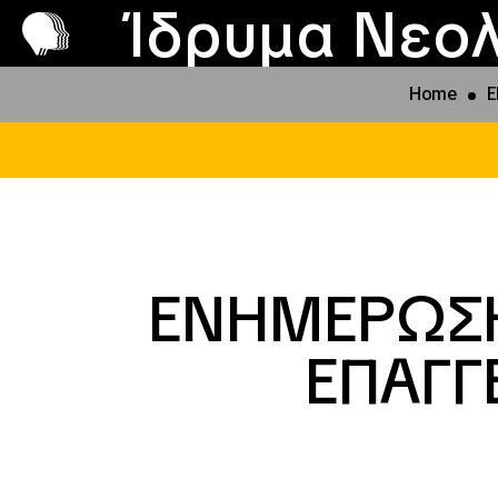
Π
Προ
Ίδρυμα Νεολ
Home
Ε
ΕΝΗΜΕΡΩΣΗ 
ΕΠΑΓΓ