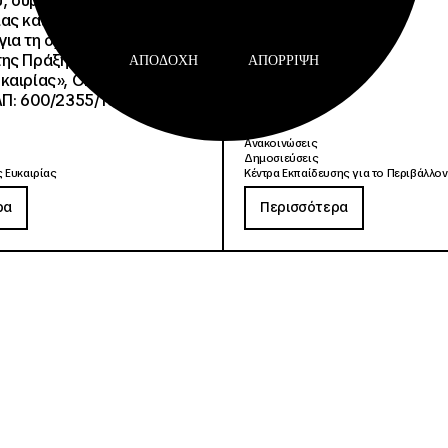
, συμβούλων
2026
ίας και συμβούλων
ια τη σχολική περίοδο
ης Πράξης «Σχολεία
ΑΠΟΔΟΧΉ
ΑΠΌΡΡΙΨΗ
καιρίας», ΟΠΣ 6003234.
ΑΠ: 600/2355/13042/08-
Ανακοινώσεις
Δημοσιεύσεις
 Ευκαιρίας
Κέντρα Εκπαίδευσης για το Περιβάλλον
ρα
Περισσότερα