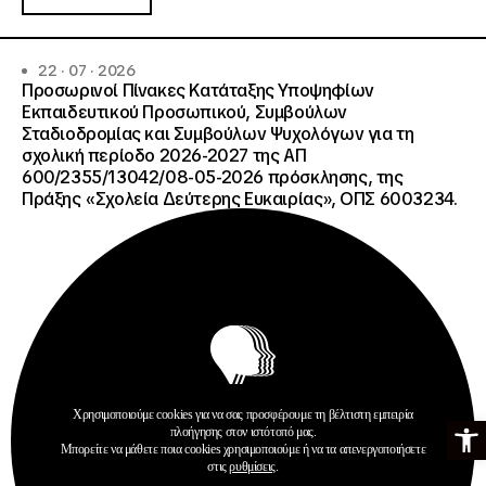
22 · 07 · 2026
Προσωρινοί Πίνακες Κατάταξης Υποψηφίων
Εκπαιδευτικού Προσωπικού, Συμβούλων
Σταδιοδρομίας και Συμβούλων Ψυχολόγων για τη
σχολική περίοδο 2026-2027 της ΑΠ
600/2355/13042/08-05-2026 πρόσκλησης, της
Πράξης «Σχολεία Δεύτερης Ευκαιρίας», ΟΠΣ 6003234.
Χρησιμοποιούμε cookies για να σας προσφέρουμε τη βέλτιστη εμπειρία
Ανοίξτε τη γ
Ανακοινώσεις
πλοήγησης στον ιστότοπό μας.
Σχολεία Δεύτερης Ευκαιρίας
Μπορείτε να μάθετε ποια cookies χρησιμοποιούμε ή να τα απενεργοποιήσετε
στις
ρυθμίσεις
.
Περισσότερα