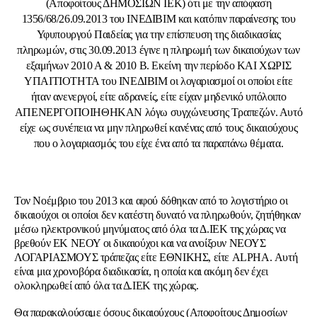
(Αποφοίτους ΔΗΜΟΣΙΩΝ ΙΕΚ) ότι με την απόφαση
1356/68/26.09.2013 του ΙΝΕΔΙΒΙΜ και κατόπιν παραίνεσης του
Υφυπουργού Παιδείας για την επίσπευση της διαδικασίας
πληρωμών, στις 30.09.2013 έγινε η πληρωμή των δικαιούχων των
εξαμήνων 2010 Α & 2010 Β. Εκείνη την περίοδο ΚΑΙ ΧΩΡΙΣ
ΥΠΑΙΤΙΟΤΗΤΑ του ΙΝΕΔΙΒΙΜ οι λογαριασμοί οι οποίοι είτε
ήταν ανενεργοί, είτε αδρανείς, είτε είχαν μηδενικό υπόλοιπο
ΑΠΕΝΕΡΓΟΠΟΙΗΘΗΚΑΝ λόγω συγχώνευσης Τραπεζών. Αυτό
είχε ως συνέπεια να μην πληρωθεί κανένας από τους δικαιούχους
που ο λογαριασμός του είχε ένα από τα παραπάνω θέματα.
Τον Νοέμβριο του 2013 και αφού δόθηκαν από το λογιστήριο οι
δικαιούχοι οι οποίοι δεν κατέστη δυνατό να πληρωθούν, ζητήθηκαν
μέσω ηλεκτρονικού μηνύματος από όλα τα Δ.ΙΕΚ της χώρας να
βρεθούν ΕΚ ΝΕΟΥ οι δικαιούχοι και να ανοίξουν ΝΕΟΥΣ
ΛΟΓΑΡΙΑΣΜΟΥΣ τράπεζας είτε ΕΘΝΙΚΗΣ, είτε ALPHA. Αυτή
είναι μια χρονοβόρα διαδικασία, η οποία και ακόμη δεν έχει
ολοκληρωθεί από όλα τα Δ.ΙΕΚ της χώρας.
Θα παρακαλούσαμε όσους δικαιούχους (Αποφοίτους Δημοσίων