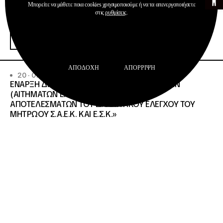
Μπορείτε να μάθετε ποια cookies χρησιμοποιούμε ή να τα απενεργοποιήσετε
στις
ρυθμίσεις
.
Ανακοινώσεις
Σχολεία Δεύτερης Ευκαιρίας
Περισσότερα
ΑΠΟΔΟΧΉ
ΑΠΌΡΡΙΨΗ
20 · 07 · 2026
ΕΝΑΡΞΗ ΔΙΑΔΙΚΑΣΙΑΣ ΥΠΟΒΟΛΗΣ ΕΝΣΤΑΣΕΩΝ
(ΑΙΤΗΜΑΤΩΝ ΕΠΑΝΕΛΕΓΧΟΥ) ΕΠΙ ΤΩΝ
ΑΠΟΤΕΛΕΣΜΑΤΩΝ ΤΟΥ ΔΙΟΙΚΗΤΙΚΟΥ ΕΛΕΓΧΟΥ ΤΟΥ
ΜΗΤΡΩΟΥ Σ.Α.Ε.Κ. ΚΑΙ Ε.Σ.Κ.»