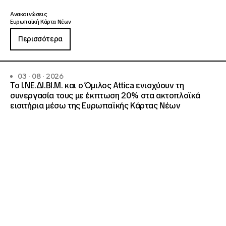
Ανακοινώσεις
Ευρωπαϊκή Κάρτα Νέων
Περισσότερα
03 · 08 · 2026
Το Ι.ΝΕ.ΔΙ.ΒΙ.Μ. και o Όμιλος Attica ενισχύουν τη
συνεργασία τους με έκπτωση 20% στα ακτοπλοϊκά
εισιτήρια μέσω της Ευρωπαϊκής Κάρτας Νέων