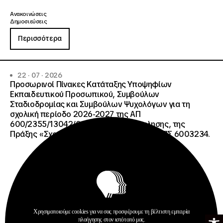
Ανακοινώσεις
Δημοσιεύσεις
Περισσότερα
22 · 07 · 2026
Προσωρινοί Πίνακες Κατάταξης Υποψηφίων
Εκπαιδευτικού Προσωπικού, Συμβούλων
Σταδιοδρομίας και Συμβούλων Ψυχολόγων για τη
σχολική περίοδο 2026-2027 της ΑΠ
600/2355/13042/08-05-2026 πρόσκλησης, της
Πράξης «Σχολεία Δεύτερης Ευκαιρίας», ΟΠΣ 6003234.
Χρησιμοποιούμε cookies για να σας προσφέρουμε τη βέλτιστη εμπειρία
Ανοίξτε τη γ
πλοήγησης στον ιστότοπό μας.