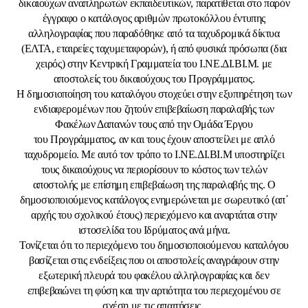
δικαιούχων αναπληρωτών εκπαιδευτικών, παρατίθεται στο παρόν
έγγραφο ο κατάλογος αριθμών πρωτοκόλλου έντυπης
αλληλογραφίας που παραδόθηκε από τα ταχυδρομικά δίκτυα
(ΕΛΤΑ, εταιρείες ταχυμεταφορών), ή από φυσικά πρόσωπα (δια
χειρός) στην Κεντρική Γραμματεία του Ι.ΝΕ.ΔΙ.ΒΙ.Μ. με
αποστολείς του δικαιούχους του Προγράμματος.
Η δημοσιοποίηση του καταλόγου στοχεύει στην εξυπηρέτηση των
ενδιαφερομένων που ζητούν επιβεβαίωση παραλαβής των
Φακέλων Δαπανών τους από την Ομάδα Έργου
του Προγράμματος, αν και τους έχουν αποστείλει με απλό
ταχυδρομείο. Με αυτό τον τρόπο το Ι.ΝΕ.ΔΙ.ΒΙ.Μ υποστηρίζει
τους δικαιούχους να περιορίσουν το κόστος των τελών
αποστολής με επίσημη επιβεβαίωση της παραλαβής της. Ο
δημοσιοποιούμενος κατάλογος ενημερώνεται με σωρευτικό (απ΄
αρχής του σχολικού έτους) περιεχόμενο και αναρτάται στην
ιστοσελίδα του Ιδρύματος ανά μήνα.
Τονίζεται ότι το περιεχόμενο του δημοσιοποιούμενου καταλόγου
βασίζεται στις ενδείξεις που οι αποστολείς αναγράφουν στην
εξωτερική πλευρά του φακέλου αλληλογραφίας και δεν
επιβεβαιώνει τη φύση και την αρτιότητα του περιεχομένου σε
σχέση με τις απαιτήσεις.