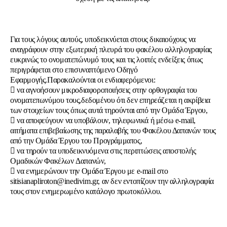
Για τους λόγους αυτούς, υποδεικνύεται στους δικαιούχους να
αναγράφουν στην εξωτερική πλευρά του φακέλου αλληλογραφίας
ευκρινώς το ονοματεπώνυμό τους και τις λοιπές ενδείξεις όπως
περιγράφεται στo επισυναπτόμενο Οδηγό
Εφαρμογής.Παρακαλούνται οι ενδιαφερόμενοι:
 να αγνοήσουν μικροδιαφοροποιήσεις στην ορθογραφία του
ονοματεπωνύμου τους,δεδομένου ότι δεν επηρεάζεται η ακρίβεια
των στοιχείων τους όπως αυτά τηρούνται από την Ομάδα Έργου,
 να αποφεύγουν να υποβάλουν, τηλεφωνικά ή μέσω e-mail,
αιτήματα επιβεβαίωσης της παραλαβής του Φακέλου Δαπανών τους
από την Ομάδα Έργου του Προγράμματος,
 να τηρούν τα υποδεικνυόμενα στις περιπτώσεις αποστολής
Ομαδικών Φακέλων Δαπανών,
 να ενημερώνουν την Ομάδα Έργου με e-mail στο
sitisianapliroton@inedivim.gr, αν δεν εντοπίζουν την αλληλογραφία
τους στον ενημερωμένο κατάλογο πρωτοκόλλου.