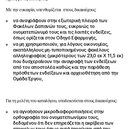
Με την ευκαιρία, υπενθυμίζεται στους δικαιούχους:
να αναγράφουν στην εξωτερική πλευρά των
Φακέλων Δαπανών τους, ευκρινώς το
ονοματεπώνυμό τους και τις λοιπές ενδείξεις,
όπως ορίζεται στoν Οδηγό Εφαρμογής,
να μη χρησιμοποιούν, για λόγους οικονομίας,
ακατάλληλους μη-τυποποιημένους φακέλους
αλληλογραφίας (μικρότερους των 23,0 εκ Χ 11,5 εκ)
που δυσχεραίνουν την αναγραφή των ενδείξεων
από τον αποστολέα καθώς και την παράθεση
πρόσθετων ενδείξεων και αρχειοθέτηση από την
Ομάδα Έργου,
Για τη μελέτη του καταλόγου, υποδεικνύεται στους δικαιούχους:
να αγνοήσουν μικροδιαφοροποιήσεις στην
ορθογραφία του ονοματεπωνύμου τους,
δεδομένου ότι δεν επηρεάζεται η ακρίβεια των
στοιχείων τους όπως αυτά τηρούνται από την