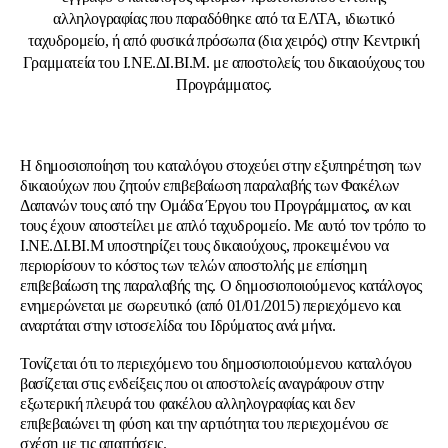
αλληλογραφίας που παραδόθηκε από τα ΕΛΤΑ, ιδιωτικό
ταχυδρομείο, ή από φυσικά πρόσωπα (δια χειρός) στην Κεντρική
Γραμματεία του Ι.ΝΕ.ΔΙ.ΒΙ.Μ. με αποστολείς του δικαιούχους του
Προγράμματος.
Η δημοσιοποίηση του καταλόγου στοχεύει στην εξυπηρέτηση των
δικαιούχων που ζητούν επιβεβαίωση παραλαβής των Φακέλων
Δαπανών τους από την Ομάδα Έργου του Προγράμματος, αν και
τους έχουν αποστείλει με απλό ταχυδρομείο. Με αυτό τον τρόπο το
Ι.ΝΕ.ΔΙ.ΒΙ.Μ υποστηρίζει τους δικαιούχους, προκειμένου να
περιορίσουν το κόστος των τελών αποστολής με επίσημη
επιβεβαίωση της παραλαβής της. Ο δημοσιοποιούμενος κατάλογος
ενημερώνεται με σωρευτικό (από 01/01/2015) περιεχόμενο και
αναρτάται στην ιστοσελίδα του Ιδρύματος ανά μήνα.
Τονίζεται ότι το περιεχόμενο του δημοσιοποιούμενου καταλόγου
βασίζεται στις ενδείξεις που οι αποστολείς αναγράφουν στην
εξωτερική πλευρά του φακέλου αλληλογραφίας και δεν
επιβεβαιώνει τη φύση και την αρτιότητα του περιεχομένου σε
σχέση με τις απαιτήσεις.