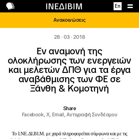
Επικοινωνία
ΙΝΕΔΙΒΙΜ
En
Ανακοινώσεις
28 · 03 · 2018
Eν αναμονή της
ολοκλήρωσης των ενεργειών
και μελετών ΔΠΘ για τα έργα
αναβάθμισης των ΦΕ σε
Ξάνθη & Κομοτηνή
Share
Facebook,
X,
Email,
Αντιγραφή Συνδέσμου
Το Ι.ΝΕ.ΔΙ.ΒΙ.Μ. με χαρά πληροφορείται σύμφωνα και με τις