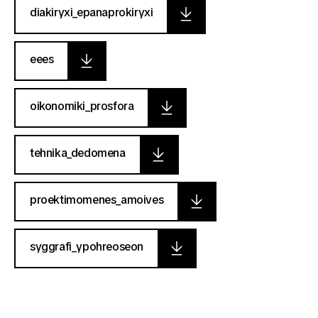
diakiryxi_epanaprokiryxi
eees
oikonomiki_prosfora
tehnika_dedomena
proektimomenes_amoives
syggrafi_ypohreoseon