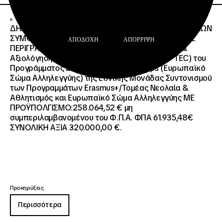
17 · 07 · 2026
ΔΗΜΟΣΙΟΣ ΑΝΟΙΧΤΟΣ ΔΙΑΓΩΝΙΣΜΟΣ ΚΑΤΩ ΤΩΝ ΟΡΙΩΝ
ΣΥΜΦΩΝΑ ΜΕ ΤΟ ΑΡΘΡΟ 107 ΤΟΥ Ν.4412/2016 ΜΕ
ΑΠΟΔΟΧΉ
ΑΠΌΡΡΙΨΗ
ΠΕΡΙΓΡΑΦΗ: Διοργάνωση Κύκλου Κατάρτισης και
Αξιολόγησης (Training and Evaluation Cycle – TEC) του
Προγράμματος European Solidarity Corps (Ευρωπαϊκό
Σώμα Αλληλεγγύης) της Εθνικής Μονάδας Συντονισμού
των Προγραμμάτων Erasmus+/Τομέας Νεολαία &
Αθλητισμός και Ευρωπαϊκό Σώμα Αλληλεγγύης ΜΕ
ΠΡΟΫΠΟΛΓΙΣΜΟ:258.064,52 € μη
συμπεριλαμβανομένου του Φ.Π.Α. ΦΠΑ 61.935,48€
ΣΥΝΟΛΙΚΗ ΑΞΙΑ 320.000,00 €.
Προκηρύξεις
Περισσότερα