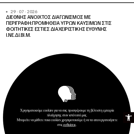
29 · 07 · 2026
ΔΙΕΘΝΗΣ ΑΝΟΙΧΤΟΣ ΔΙΑΓΩΝΙΣΜΟΣ ΜΕ
ΠΕΡΙΓΡΑΦΗ:ΠΡΟΜΗΘΕΙΑ ΥΓΡΩΝ ΚΑΥΣΙΜΩΝ ΣΤΙΣ
ΦΟΙΤΗΤΙΚΕΣ ΕΣΤΙΕΣ ΔΙΑΧΕΙΡΙΣΤΙΚΗΣ ΕΥΘΥΝΗΣ
Ι.ΝΕ.ΔΙ.ΒΙ.Μ.
Χρησιμοποιούμε cookies για να σας προσφέρουμε τη βέλτιστη εμπειρία
Ανοίξτε τη γ
Προκηρύξεις
πλοήγησης στον ιστότοπό μας.
Μπορείτε να μάθετε ποια cookies χρησιμοποιούμε ή να τα απενεργοποιήσετε
Περισσότερα
στις
ρυθμίσεις
.