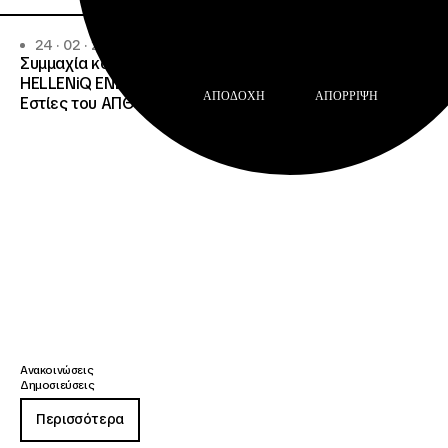
24 · 02 · 2026
Συμμαχία κοινωνικής ευθύνης από ΙΝΕΔΙΒΙΜ, ΑΠΘ και
HELLENiQ ENERGY: Δωρεά εξοπλισμού στις Φοιτητικές
ΑΠΟΔΟΧΉ
ΑΠΌΡΡΙΨΗ
Εστίες του ΑΠΘ
Ανακοινώσεις
Δημοσιεύσεις
Περισσότερα