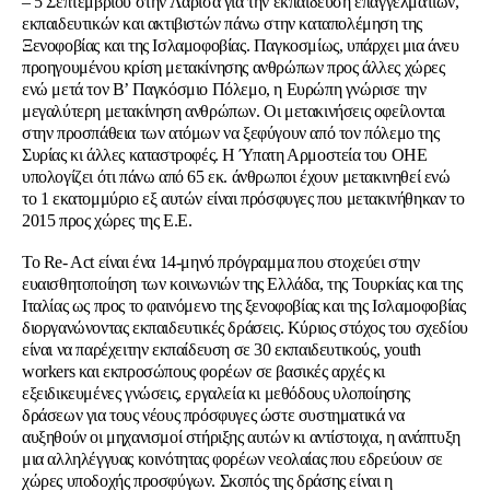
– 5 Σεπτεμβρίου
στην Λάρισα για την εκπαίδευση επαγγελματιών,
εκπαιδευτικών και ακτιβιστών πάνω στην καταπολέμηση της
Ξενοφοβίας και της Ισλαμοφοβίας. Παγκοσμίως, υπάρχει μια άνευ
προηγουμένου κρίση μετακίνησης ανθρώπων προς άλλες χώρες
ενώ μετά τον Β’ Παγκόσμιο Πόλεμο, η Ευρώπη γνώρισε την
μεγαλύτερη μετακίνηση ανθρώπων. Οι μετακινήσεις οφείλονται
στην προσπάθεια των ατόμων να ξεφύγουν από τον πόλεμο της
Συρίας κι άλλες καταστροφές. Η Ύπατη Αρμοστεία του ΟΗΕ
υπολογίζει ότι πάνω από 65 εκ. άνθρωποι έχουν μετακινηθεί ενώ
το 1 εκατομμύριο εξ αυτών είναι πρόσφυγες που μετακινήθηκαν το
2015 προς χώρες της Ε.Ε.
To Re- Act είναι ένα 14-μηνό πρόγραμμα που στοχεύει στην
ευαισθητοποίηση των κοινωνιών της Ελλάδα, της Τουρκίας και της
Ιταλίας ως προς το φαινόμενο της ξενοφοβίας και της Ισλαμοφοβίας
διοργανώνοντας εκπαιδευτικές δράσεις. Κύριος στόχος του σχεδίου
είναι να παρέχειτην εκπαίδευση σε 30 εκπαιδευτικούς, youth
workers και εκπροσώπους φορέων σε βασικές αρχές κι
εξειδικευμένες γνώσεις, εργαλεία κι μεθόδους υλοποίησης
δράσεων για τους νέους πρόσφυγες ώστε συστηματικά να
αυξηθούν οι μηχανισμοί στήριξης αυτών κι αντίστοιχα, η ανάπτυξη
μια αλληλέγγυας κοινότητας φορέων νεολαίας που εδρεύουν σε
χώρες υποδοχής προσφύγων. Σκοπός της δράσης είναι η