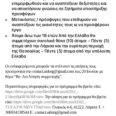
επιμορφωθούν και να αναπτύξουν δεξιότητες και
να αποκτήσουν γνώσεις σε ζητήματα υποστήριξης
προσφύγων
Μετανάστες / πρόσφυγες που επιθυμούν να
αναπτύξουν τις ικανότητες τους κι να προσφέρουν
έργο
Άτομα άνω των 18 ετών Από την Ελλάδα θα
συμμετέχουν συνολικά δέκα (10) άτομα: – Πέντε (5)
άτομα από την Λάρισα και την ευρύτερη περιοχή
της Θεσσαλίας – Πέντε (5) άτομα από την υπόλοιπη
Ελλάδα
Οι ενδιαφερόμενοι μπορούν να στέλνουν τις αιτήσεις τους
ηλεκτρονικά στο contact.aidorg@gmail.com έως 20 Ιουλίου με
θέμα “Re- Act Aίτηση συμμετοχής”.
Περισσότερες πληροφορίες για το πρόγραμμα θα βρείτε εδώ:
https://drive.google.com/file/d/0B4czawkDh3_-
Z1ltem9ja0RSb3M/view
Την αίτηση για το πρόγραμμα θα βρείτε
εδώ:
https://drive.google.com/file/d/0B4czawkDh3_-
TUF2cF9UMDVTNk0/view
Γλαυκός 4-6, 41222, Λάρισα Τ. +
306934138544 E
.
contact.aidorg@gmail.com