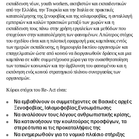
εκπαίδευση νέων, youth workers, ακτιβιστών και εκπαιδευτικών
από την Ελλάδα, την Τουρκία και την Ιταλία σε πρακτικές
καταπολέμησης της ξενοφοβίας και της ισλαμοφοβίας, η ανταλλαγή
εμπειριών και καλών πρακτικών μεταξύ των χωρών και η
εκπαίδευση τους πάνω στην χρήση εργαλείων και μεθόδων που
στοχεύουν στην καταπολέμηση των φαινομένων. Απώτερος στόχος
του σχεδίου είναι και η πιλοτική εφαρμογή μιας καμπάνιας εντός
των ημερών εκπαίδευσης, η δημιουργία δικτύου οργανισμών και
επαγγελματιών ώστε από κοινού να διοργανωθούν δράσεις και μια
καμπάνια σε κάθε συμμετέχουσα χώρα για την ευαισθητοποίηση
των τοπικών κοινωνιών και την άμβλυνση του φαινομένου και η
εκπόνηση ενός κοινού στρατηγικού πλάνου συνεργασίας των
οργανισμών.
Κύριοι στόχοι του Re- Act είναι:
Να εμβαθύνουν οι συμμετέχοντες σε Βασικές αρχές
Ξενοφοβίας, Ισλαμοφοβίας,Ενσωμάτωσης
Να αναλύσουν τους λόγους ανθρωπιστικής κρίσης,
Να κατανοήσουν την κουλτούρας προσφύγων, τα
στερεότυπα κι τις προκαταλήψεις της
Να ενημερωθούν για το νομικό πλαίσιο στήριξης