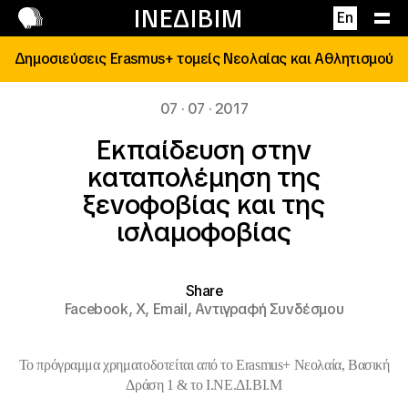
Επικοινωνία
ΙΝΕΔΙΒΙΜ
En
Δημοσιεύσεις Erasmus+ τομείς Νεολαίας και Αθλητισμού
07 · 07 · 2017
Εκπαίδευση στην
καταπολέμηση της
ξενοφοβίας και της
ισλαμοφοβίας
Share
Facebook,
X,
Email,
Αντιγραφή Συνδέσμου
Το πρόγραμμα χρηματοδοτείται από το Εrasmus+ Νεολαία, Βασική
Δράση 1 & το Ι.ΝΕ.ΔΙ.ΒΙ.Μ