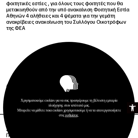
φοιτητικές εστίες , για όλους τους φοιτητές που θα
μετακινηθούν από την υπό ανακαίνιση Φοιτητική Εστία
Αθηνών 4 αλήθειες και 4 ψέματα για την γεμάτη
ανακρίβειες ανακοίνωση του Συλλόγου Οικοτρόφων
της ΦΕΑ
Ανακοινώσεις
Δημοσιεύσεις
Περισσότερα
Χρησιμοποιούμε cookies για να σας προσφέρουμε τη βέλτιστη εμπειρία
Ανοίξτε τη γ
πλοήγησης στον ιστότοπό μας.
Μπορείτε να μάθετε ποια cookies χρησιμοποιούμε ή να τα απενεργοποιήσετε
στις
ρυθμίσεις
.
08 · 07 · 2026
Σημαντική Διάκριση του Κ.Ε.ΠΕ.Α. Μητροπολιτικού
Πάρκου Αντώνης Τρίτσης στα Education Leaders