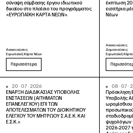
σύναψη σύμβασης έργου ιδιωτικού
έκπτωση 20
δικαίου στο πλαίσιο του προγράμματος
εισιτήρια μ
«ΕΥΡΩΠΑΪΚΗ ΚΑΡΤΑ ΝΕΩΝ».
Νέων
Ανακοινώσεις
Ανακοινώσεις
Δημοσιεύσεις
Ευρωπαϊκή Κάρτα Νέων
Ευρωπαϊκή Κάρτα
Περισσότερα
Περισσότε
20 · 07 · 2026
08 · 07 ·
ΕΝΑΡΞΗ ΔΙΑΔΙΚΑΣΙΑΣ ΥΠΟΒΟΛΗΣ
Πρόσκληση 
ΕΝΣΤΑΣΕΩΝ (ΑΙΤΗΜΑΤΩΝ
Υποβολής Αί
ΕΠΑΝΕΛΕΓΧΟΥ) ΕΠΙ ΤΩΝ
ωρομίσθιου 
ΑΠΟΤΕΛΕΣΜΑΤΩΝ ΤΟΥ ΔΙΟΙΚΗΤΙΚΟΥ
προσωπικού
ΕΛΕΓΧΟΥ ΤΟΥ ΜΗΤΡΩΟΥ Σ.Α.Ε.Κ. ΚΑΙ
σταδιοδρομ
Ε.Σ.Κ.»
ψυχολόγων γ
2026-2027 τ