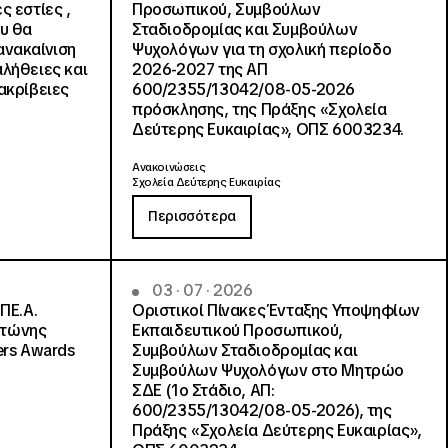
ς εστίες ,
Προσωπικού, Συμβούλων
ου θα
Σταδιοδρομίας και Συμβούλων
ανακαίνιση
Ψυχολόγων για τη σχολική περίοδο
αλήθειες και
2026-2027 της ΑΠ
ακρίβειες
600/2355/13042/08-05-2026
πρόσκλησης, της Πράξης «Σχολεία
Δεύτερης Ευκαιρίας», ΟΠΣ 6003234.
Ανακοινώσεις
Σχολεία Δεύτερης Ευκαιρίας
Περισσότερα
03 · 07 · 2026
ΠΕ.Α.
Οριστικοί Πίνακες Ένταξης Υποψηφίων
ντώνης
Εκπαιδευτικού Προσωπικού,
ers Awards
Συμβούλων Σταδιοδρομίας και
Συμβούλων Ψυχολόγων στο Μητρώο
ΣΔΕ (1ο Στάδιο, ΑΠ:
600/2355/13042/08-05-2026), της
Πράξης «Σχολεία Δεύτερης Ευκαιρίας»,