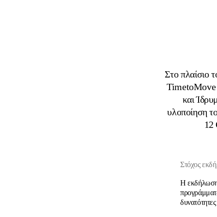
Στο πλαίσιο 
TimetoMove 
και Ίδρυ
υλοποίηση τ
12 
Στόχος εκδ
Η εκδήλωση 
προγράμματα 
δυνατότητες