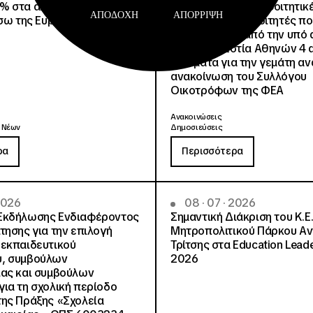
% στα ακτοπλοϊκά
στέγαση σε άλλες φοιτητικέ
ΑΠΟΔΟΧΉ
ΑΠΌΡΡΙΨΗ
έσω της Ευρωπαϊκής Κάρτας
για όλους τους φοιτητές π
μετακινηθούν από την υπό 
Φοιτητική Εστία Αθηνών 4 
4 ψέματα για την γεμάτη αν
ανακοίνωση του Συλλόγου
Οικοτρόφων της ΦΕΑ
Ανακοινώσεις
 Νέων
Δημοσιεύσεις
ρα
Περισσότερα
 2026
08 · 07 · 2026
Εκδήλωσης Ενδιαφέροντος
Σημαντική Διάκριση του Κ.Ε.
τησης για την επιλογή
Μητροπολιτικού Πάρκου Α
εκπαιδευτικού
Τρίτσης στα Education Lead
, συμβούλων
2026
ίας και συμβούλων
ια τη σχολική περίοδο
ης Πράξης «Σχολεία