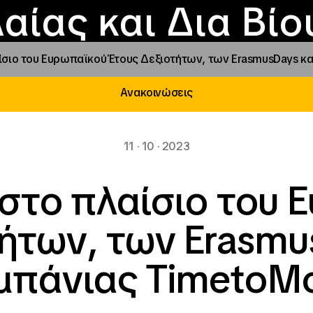
Επικοινωνία
Νέα
αραχώρηση αιγίδ
Φοιτητικές Εστίε
γράμματα και δρά
Το ΙΝΕΔΙΒΙΜ
αίας και Δια Βί
σιο του Ευρωπαϊκού Έτους Δεξιοτήτων, των ErasmusDays κα
Ανακοινώσεις
11 · 10 · 2023
στο πλαίσιο του 
ήτων, των Erasmu
μπάνιας TimetoM