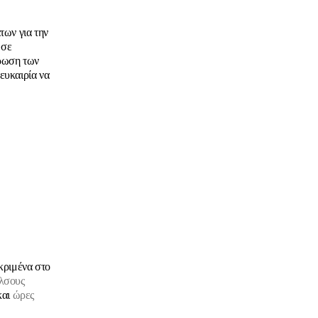
των για την
 σε
ήρωση των
ευκαιρία να
κριμένα στο
Άλσους
και
ώρες