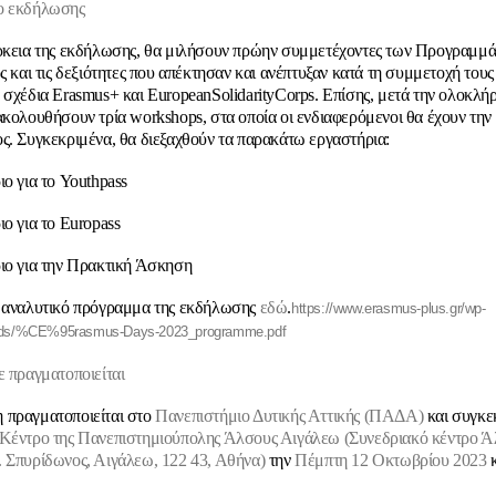
ο εκδήλωσης
ρκεια της εκδήλωσης, θα μιλήσουν πρώην συμμετέχοντες των Προγραμμά
ς και τις δεξιότητες που απέκτησαν και ανέπτυξαν κατά τη συμμετοχή τους
 σχέδια Erasmus+ και EuropeanSolidarityCorps. Επίσης, μετά την ολοκλ
ακολουθήσουν τρία workshops, στα οποία οι ενδιαφερόμενοι θα έχουν την 
ς. Συγκεκριμένα, θα διεξαχθούν τα παρακάτω εργαστήρια:
ιο για το Youthpass
ιο για το Europass
ιο για την Πρακτική Άσκηση
 αναλυτικό πρόγραμμα της εκδήλωσης
εδώ
.
https://www.erasmus-plus.gr/wp-
oads/%CE%95rasmus-Days-2023_programme.pdf
ε πραγματοποιείται
 πραγματοποιείται στο
Πανεπιστήμιο Δυτικής Αττικής (ΠΑΔΑ)
και συγκε
Κέντρο της Πανεπιστημιούπολης Άλσους Αιγάλεω (Συνεδριακό κέντρο 
 Σπυρίδωνος, Αιγάλεω, 122 43, Αθήνα)
την
Πέμπτη 12 Οκτωβρίου 2023