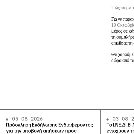
Πώς παίρνετ
Για να παρα
10 Οκτωβρί
μέρος σε κά
τη συμπλήρω
emailσας τη
Θα χαρούμε 
δώρα από τα
05 · 08 · 2026
03 · 08 ·
Πρόσκληση Εκδήλωσης Ενδιαφέροντος
Το Ι.ΝΕ.ΔΙ.ΒΙ
για την υποβολή αιτήσεων προς
ενισχύουν τ