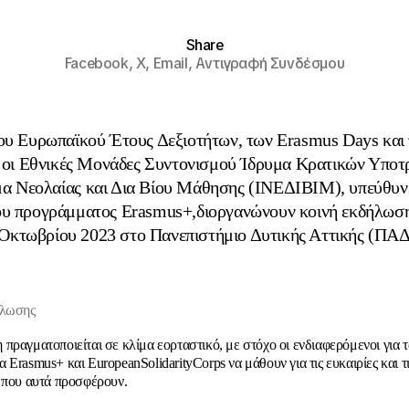
Share
Facebook,
X,
Email,
Αντιγραφή Συνδέσμου
του Ευρωπαϊκού Έτους Δεξιοτήτων, των Erasmus Days και 
οι Εθνικές Μονάδες Συντονισμού Ίδρυμα Κρατικών Υποτ
μα Νεολαίας και Δια Βίου Μάθησης (ΙΝΕΔΙΒΙΜ), υπεύθυνε
ου προγράμματος Erasmus+,διοργανώνουν κοινή εκδήλωση
Οκτωβρίου 2023 στο Πανεπιστήμιο Δυτικής Αττικής (ΠΑ
ήλωσης
πραγματοποιείται σε κλίμα εορταστικό, με στόχο οι ενδιαφερόμενοι για τ
Erasmus+ και EuropeanSolidarityCorps να μάθουν για τις ευκαιρίες και τ
 που αυτά προσφέρουν.