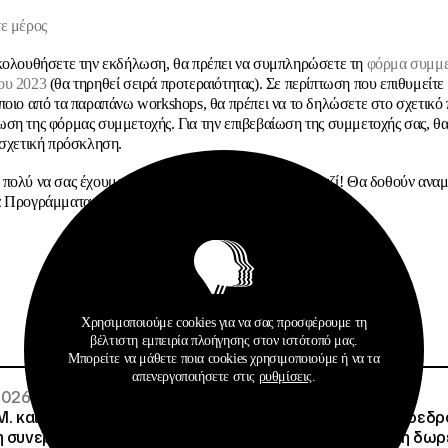
ε μέρος
κολουθήσετε την εκδήλωση, θα πρέπει να συμπληρώσετε τη
φόρμα συμμ
ου 2023
(θα τηρηθεί σειρά προτεραιότητας). Σε περίπτωση που επιθυμείτε
ποιο από τα παραπάνω workshops, θα πρέπει να το δηλώσετε στο σχετικό 
ση της φόρμας συμμετοχής. Για την επιβεβαίωση της συμμετοχής σας, θα
 σχετική πρόσκληση.
πολύ να σας έχουμε κοντά μας και να γιορτάσουμε μαζί! Θα δοθούν ανα
 Προγράμματα και μία μικρή έκπληξη θα σας περιμένει!
Χρησιμοποιούμε cookies για να σας προσφέρουμε τη
βέλτιστη εμπειρία πλοήγησης στον ιστότοπό μας.
Μπορείτε να μάθετε ποια cookies χρησιμοποιούμε ή να τα
απενεργοποιήσετε στις
ρυθμίσεις
.
 2026
02 · 08 · 2026
.Μ. και o Όμιλος Attica
Άννα Ροκοφύλλου, Πρόεδρο
η συνεργασία τους με
Είναι εξασφαλισμένη η δω