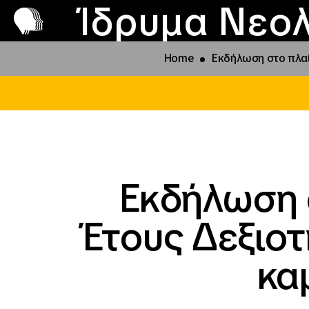
Π
Προ
Ίδρυμα Νεολ
Home
Εκδήλωση στο πλαί
Εκδήλωση 
Έτους Δεξιοτ
κα