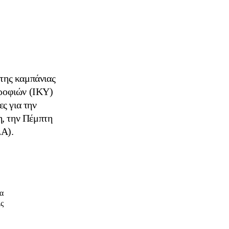
της καμπάνιας
ροφιών (ΙΚΥ)
ς για την
, την Πέμπτη
ΔΑ).
α
ις