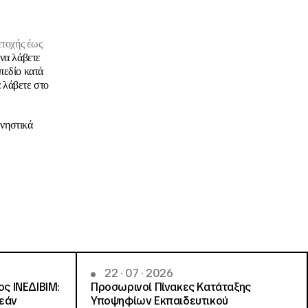
ετοχής
έως
 να λάβετε
πεδίο κατά
 λάβετε στο
μνηστικά
22 · 07 · 2026
ς ΙΝΕΔΙΒΙΜ:
Προσωρινοί Πίνακες Κατάταξης
ρεάν
Υποψηφίων Εκπαιδευτικού