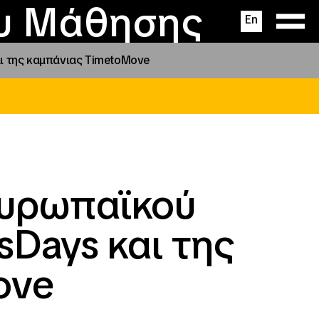
ας
ς
σεις
ου Μάθησης
En
ι της καμπάνιας TimetoMove
Ευρωπαϊκού
sDays και της
ove