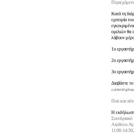
Περιεχόμεν
Κατά τη διά
εμπειρία του
εγκεκριμένα
ομιλιών θα 
λάβουν μέρο
1ο εργαστήρ
2ο εργαστήρ
3ο εργαστήρ
Διαβάστε το
content/upl
Πού και πότ
Η εκδήλωση
Συνεδριακό 
Αιγάλεω Αγ.
11:00-14:30
.