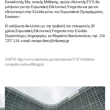
Εκπαιδευτής Μη- τυπικής Μάθησης, πρώην εθελοντής EVS, θα
μιλήσουν για την Ευρωπαϊκή Εθελοντική Υπηρεσία και για τον
εθελοντισμό στην Ελλάδα μέσω του Ευρωπαϊκού Προγράμματος
Erasmus+.
Η εκδήλωση θα κλείσει με την προβολή του ντοκιμαντέρ 20
χρόνια Ευρωπαϊκή Εθελοντική Υπηρεσία στην Ελλάδα.
Περισσότερες πληροφορίες: κα Μαριάννα Βασιλοπούλου, τηλ. 210
7257 124, e-mail: europe.direct@eliamep.gr
ΠΗΓΗ: http://www.diorismos.gr/sumvainoun/27473/ekdilosi-
eyropaiko-soma-allileggyis