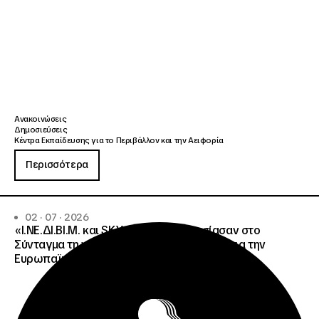
Ανακοινώσεις
Δημοσιεύσεις
Κέντρα Εκπαίδευσης για το Περιβάλλον και την Αειφορία
Περισσότερα
02 · 07 · 2026
«Ι.ΝΕ.ΔΙ.ΒΙ.Μ. και SKY express παρουσίασαν στο
Σύνταγμα τη νέα στρατηγική συνεργασία για την
Ευρωπαϊκή Κάρτα Νέων»