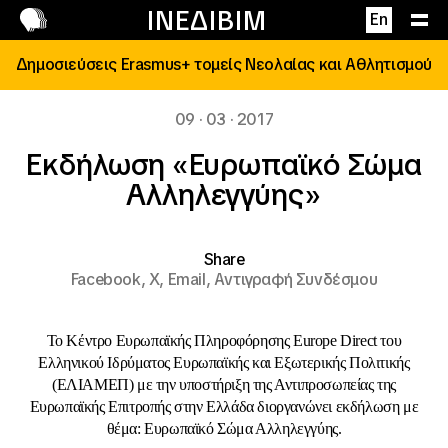
Επικοινωνία
ΙΝΕΔΙΒΙΜ
En
Δημοσιεύσεις Erasmus+ τομείς Νεολαίας και Αθλητισμού
09 · 03 · 2017
Εκδήλωση «Ευρωπαϊκό Σώμα
Αλληλεγγύης»
Share
Facebook,
X,
Email,
Αντιγραφή Συνδέσμου
Το Κέντρο Ευρωπαϊκής Πληροφόρησης Europe Direct του
Ελληνικού Ιδρύματος Ευρωπαϊκής και Εξωτερικής Πολιτικής
(ΕΛΙΑΜΕΠ) με την υποστήριξη της Αντιπροσωπείας της
Ευρωπαϊκής Επιτροπής στην Ελλάδα διοργανώνει εκδήλωση με
θέμα: Ευρωπαϊκό Σώμα Αλληλεγγύης.