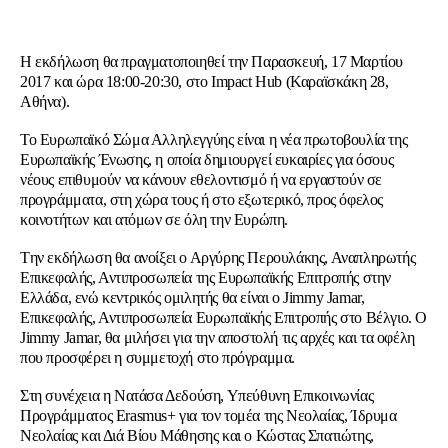
Η εκδήλωση θα πραγματοποιηθεί την Παρασκευή, 17 Μαρτίου
2017 και ώρα 18:00-20:30, στο Impact Hub (Καραϊσκάκη 28,
Αθήνα).
Το Ευρωπαϊκό Σώμα Αλληλεγγύης είναι η νέα πρωτοβουλία της
Ευρωπαϊκής Ένωσης, η οποία δημιουργεί ευκαιρίες για όσους
νέους επιθυμούν να κάνουν εθελοντισμό ή να εργαστούν σε
προγράμματα, στη χώρα τους ή στο εξωτερικό, προς όφελος
κοινοτήτων και ατόμων σε όλη την Ευρώπη.
Tην εκδήλωση θα ανοίξει ο Αργύρης Περουλάκης, Αναπληρωτής
Επικεφαλής, Αντιπροσωπεία της Ευρωπαϊκής Επιτροπής στην
Ελλάδα, ενώ κεντρικός ομιλητής θα είναι ο Jimmy Jamar,
Επικεφαλής, Αντιπροσωπεία Ευρωπαϊκής Επιτροπής στο Βέλγιο. Ο
Jimmy Jamar, θα μιλήσει για την αποστολή τις αρχές και τα οφέλη
που προσφέρει η συμμετοχή στο πρόγραμμα.
Στη συνέχεια η Νατάσα Δεδούση, Υπεύθυνη Επικοινωνίας
Προγράμματος Erasmus+ για τον τομέα της Νεολαίας, Ίδρυμα
Νεολαίας και Διά Βίου Μάθησης και ο Κώστας Σπατιώτης,