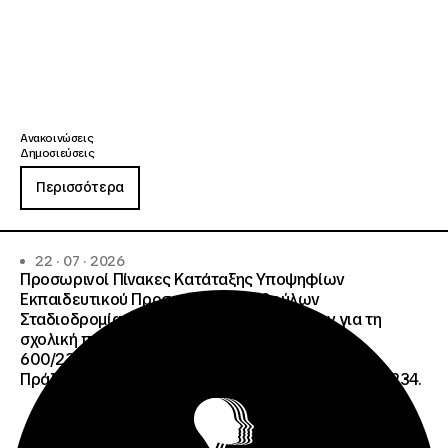
Ανακοινώσεις
Δημοσιεύσεις
Περισσότερα
22 · 07 · 2026
Προσωρινοί Πίνακες Κατάταξης Υποψηφίων
Εκπαιδευτικού Προσωπικού, Συμβούλων
Σταδιοδρομίας και Συμβούλων Ψυχολόγων για τη
σχολική περίοδο 2026-2027 της ΑΠ
600/2355/13042/08-05-2026 πρόσκλησης, της
Πράξης «Σχολεία Δεύτερης Ευκαιρίας», ΟΠΣ 6003234.