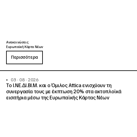
Ανακοινώσεις
Ευρωπαϊκή Κάρτα Νέων
Περισσότερα
03 · 08 · 2026
Το Ι.ΝΕ.ΔΙ.ΒΙ.Μ. και o Όμιλος Attica ενισχύουν τη
συνεργασία τους με έκπτωση 20% στα ακτοπλοϊκά
εισιτήρια μέσω της Ευρωπαϊκής Κάρτας Νέων