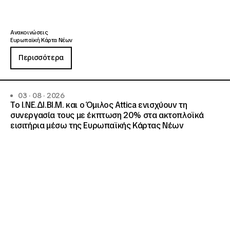
Ανακοινώσεις
Ευρωπαϊκή Κάρτα Νέων
Περισσότερα
03 · 08 · 2026
Το Ι.ΝΕ.ΔΙ.ΒΙ.Μ. και o Όμιλος Attica ενισχύουν τη
συνεργασία τους με έκπτωση 20% στα ακτοπλοϊκά
εισιτήρια μέσω της Ευρωπαϊκής Κάρτας Νέων