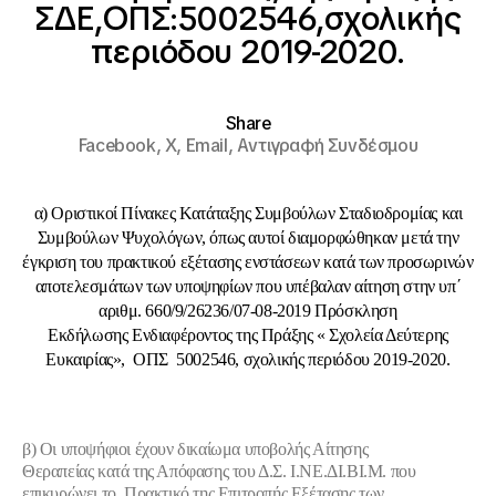
ΣΔΕ,ΟΠΣ:5002546,σχολικής
περιόδου 2019-2020.
Share
Facebook,
X,
Email,
Αντιγραφή Συνδέσμου
α) Οριστικοί Πίνακες Κατάταξης Συμβούλων Σταδιοδρομίας και
Συμβούλων Ψυχολόγων, όπως αυτοί διαμορφώθηκαν μετά την
έγκριση του πρακτικού εξέτασης ενστάσεων κατά των προσωρινών
αποτελεσμάτων των υποψηφίων που υπέβαλαν αίτηση στην υπ΄
αριθμ. 660/9/26236/07-08-2019 Πρόσκληση
Εκδήλωσης Ενδιαφέροντος της Πράξης « Σχολεία Δεύτερης
Ευκαιρίας», ΟΠΣ 5002546, σχολικής περιόδου 2019-2020.
β) Οι υποψήφιοι έχουν δικαίωμα υποβολής Αίτησης
Θεραπείας κατά της Απόφασης του Δ.Σ. Ι.ΝΕ.ΔΙ.ΒΙ.Μ. που
επικυρώνει το Πρακτικό της Επιτροπής Εξέτασης των