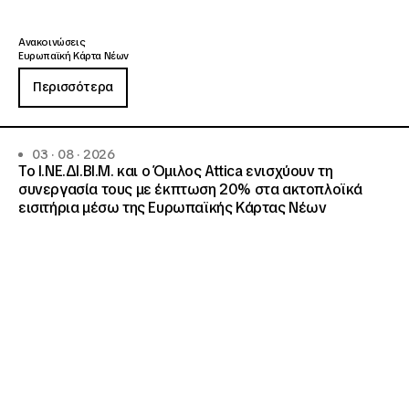
Ανακοινώσεις
Ευρωπαϊκή Κάρτα Νέων
Περισσότερα
03 · 08 · 2026
Το Ι.ΝΕ.ΔΙ.ΒΙ.Μ. και o Όμιλος Attica ενισχύουν τη
συνεργασία τους με έκπτωση 20% στα ακτοπλοϊκά
εισιτήρια μέσω της Ευρωπαϊκής Κάρτας Νέων