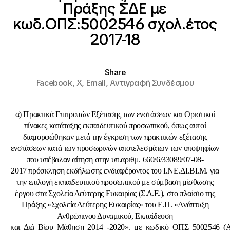
Πράξης ΣΔΕ με
κωδ.ΟΠΣ:5002546 σχολ.έτος
2017-18
Share
Facebook,
X,
Email,
Αντιγραφή Συνδέσμου
α) Πρακτικά Επιτροπών Εξέτασης των ενστάσεων και Οριστικοί
πίνακες κατάταξης εκπαιδευτικού προσωπικού, όπως αυτοί
διαμορφώθηκαν μετά την έγκριση των πρακτικών εξέτασης
ενστάσεων κατά των προσωρινών αποτελεσμάτων των υποψηφίων
που υπέβαλαν αίτηση στην υπ.αριθμ. 660/6/33089/07-08-
2017 πρόσκληση εκδήλωσης ενδιαφέροντος του Ι.ΝΕ.ΔΙ.ΒΙ.Μ. για
την επιλογή εκπαιδευτικού προσωπικού με σύμβαση μίσθωσης
έργου στα Σχολεία Δεύτερης Ευκαιρίας (Σ.Δ.Ε.), στο πλαίσιο της
Πράξης «Σχολεία Δεύτερης Ευκαιρίας» του Ε.Π. «Ανάπτυξη
Ανθρώπινου Δυναμικού, Εκπαίδευση
και Διά Βίου Μάθηση 2014 -2020», με κωδικό ΟΠΣ 5002546 (Α