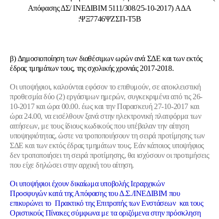
Απόφασης ΔΣ/ ΙΝΕΔΙΒΙΜ 5111/308/25-10-2017) ΑΔΑ
:ΨΞ7746ΨΖΣΠ-Τ5Β
β) Δημοσιοποίηση των διαθέσιμων ωρών ανά ΣΔΕ και των εκτός
έδρας τμημάτων τους, της σχολικής χρονιάς 2017-2018.
Oι υποψήφιοι, καλούνται εφόσον το επιθυμούν, σε αποκλειστική
προθεσμία δύο (2) εργάσιμων ημερών,
συγκεκριμένα από τις 26-
10-2017 και ώρα 00.00. έως και την Παρασκευή 27-10-2017 και
ώρα 24.00,
να εισέλθουν ξανά στην ηλεκτρονική πλατφόρμα των
αιτήσεων, με τους ίδιους κωδικούς που υπέβαλαν την αίτηση
υποψηφιότητας, ώστε να τροποποιήσουν τη σειρά προτίμησης των
ΣΔΕ και των εκτός έδρας τμημάτων τους. Εάν κάποιος υποψήφιος
δεν τροποποιήσει τη σειρά προτίμησης, θα ισχύσουν οι προτιμήσεις
που είχε δηλώσει στην αρχική του αίτηση.
Οι υποψήφιοι έχουν δικαίωμα υποβολής Ιεραρχικών
Προσφυγών κατά της Απόφασης του Δ.Σ./ΙΝΕΔΙΒΙΜ που
επικυρώνει το Πρακτικό της Επιτροπής των Ενστάσεων και τους
Οριστικούς Πίνακες σύμφωνα με τα οριζόμενα στην πρόσκληση