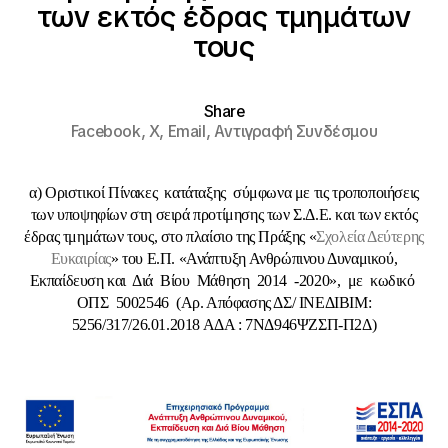
των εκτός έδρας τμημάτων
τους
Share
Facebook,
X,
Email,
Αντιγραφή Συνδέσμου
α) Οριστικοί Πίνακες κατάταξης σύμφωνα με τις τροποποιήσεις
των υποψηφίων στη σειρά προτίμησης των Σ.Δ.Ε. και των εκτός
έδρας τμημάτων τους, στο πλαίσιο της Πράξης «
Σχολεία Δεύτερης
Ευκαιρίας
» του Ε.Π. «Ανάπτυξη Ανθρώπινου Δυναμικού,
Εκπαίδευση και Διά Βίου Μάθηση 2014 -2020», με κωδικό
ΟΠΣ 5002546
(Αρ. Απόφασης ΔΣ/ ΙΝΕΔΙΒΙΜ:
5256/317/26.01.2018 ΑΔΑ : 7ΝΔ946ΨΖΣΠ-Π2Δ)