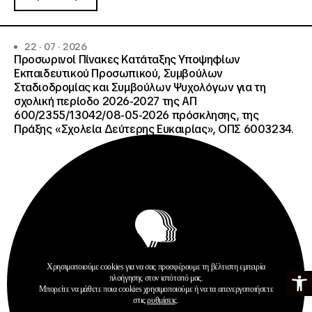
22 · 07 · 2026
Προσωρινοί Πίνακες Κατάταξης Υποψηφίων
Εκπαιδευτικού Προσωπικού, Συμβούλων
Σταδιοδρομίας και Συμβούλων Ψυχολόγων για τη
σχολική περίοδο 2026-2027 της ΑΠ
600/2355/13042/08-05-2026 πρόσκλησης, της
Πράξης «Σχολεία Δεύτερης Ευκαιρίας», ΟΠΣ 6003234.
Χρησιμοποιούμε cookies για να σας προσφέρουμε τη βέλτιστη εμπειρία
Ανοίξτε τη γ
Ανακοινώσεις
πλοήγησης στον ιστότοπό μας.
Σχολεία Δεύτερης Ευκαιρίας
Μπορείτε να μάθετε ποια cookies χρησιμοποιούμε ή να τα απενεργοποιήσετε
στις
ρυθμίσεις
.
Περισσότερα