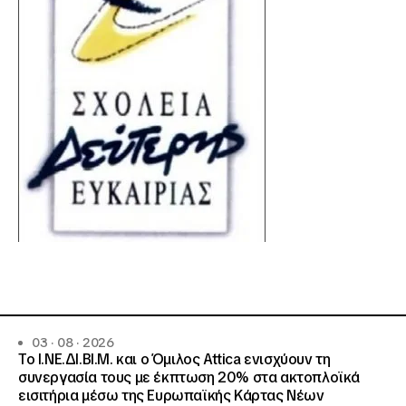
03 · 08 · 2026
Το Ι.ΝΕ.ΔΙ.ΒΙ.Μ. και o Όμιλος Attica ενισχύουν τη
συνεργασία τους με έκπτωση 20% στα ακτοπλοϊκά
εισιτήρια μέσω της Ευρωπαϊκής Κάρτας Νέων