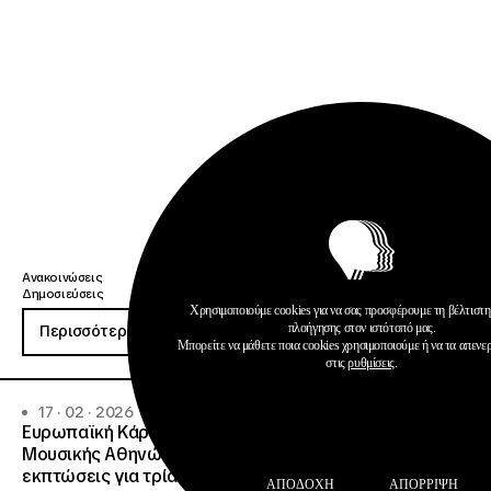
Ανακοινώσεις
Δημοσιεύσεις
Χρησιμοποιούμε cookies για να σας προσφέρουμε τη βέλτιστη
πλοήγησης στον ιστότοπό μας.
Περισσότερα
Μπορείτε να μάθετε ποια cookies χρησιμοποιούμε ή να τα απενε
στις
ρυθμίσεις
.
17 · 02 · 2026
Ευρωπαϊκή Κάρτα Νέων: ΙΝΕΔΙΒΙΜ και Μέγαρο
Μουσικής Αθηνών παρέχουν ειδικά προνόμια και
εκπτώσεις για τρία χρόνια.
ΑΠΟΔΟΧΉ
ΑΠΌΡΡΙΨΗ