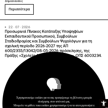
Δημοσιεύσεις
Περισσότερα
22 · 07 · 2026
Προσωρινοί Πίνακες Κατάταξης Υποψηφίων
Εκπαιδευτικού Προσωπικού, Συμβούλων
Σταδιοδρομίας και Συμβούλων Ψυχολόγων για τη
σχολική περίοδο 2026-2027 της ΑΠ
600/2355/13042/08-05-2026 πρόσκλησης, της
Πράξης «Σχολεία Δεύτερης Ευκαιρίας», ΟΠΣ 6003234.
Χρησιμοποιούμε cookies για να σας προσφέρουμε τη βέλτιστη εμπειρία
Ανοίξτε τη γ
πλοήγησης στον ιστότοπό μας.
Ανακοινώσεις
Μπορείτε να μάθετε ποια cookies χρησιμοποιούμε ή να τα απενεργοποιήσετε