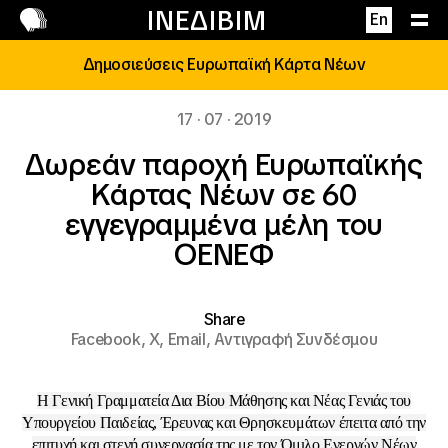
Επικοινωνία
ΙΝΕΔΙΒΙΜ
En
Δημοσιεύσεις Ευρωπαϊκή Κάρτα Νέων
17 · 07 · 2019
Δωρεάν παροχή Ευρωπαϊκής
Κάρτας Νέων σε 60
εγγεγραμμένα μέλη του
ΟENEΦ
Share
Facebook,
X,
Email,
Αντιγραφή Συνδέσμου
Η Γενική Γραμματεία Δια Βίου Μάθησης και Νέας Γενιάς του
Υπουργείου Παιδείας, Έρευνας και Θρησκευμάτων έπειτα από την
επιτυχή και στενή συνεργασία της με τον Όμιλο Ενεργών Νέων