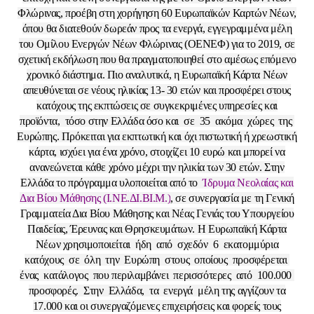
Φλώρινας, προέβη στη χορήγηση 60 Ευρωπαϊκών Καρτών Νέων,
όπου θα διατεθούν δωρεάν προς τα ενεργά, εγγεγραμμένα μέλη
του Ομίλου Ενεργών Νέων Φλώρινας (ΟΕΝΕΦ) για το 2019, σε
σχετική εκδήλωση που θα πραγματοποιηθεί στο αμέσως επόμενο
χρονικό διάστημα. Πιο αναλυτικά, η Ευρωπαϊκή Κάρτα Νέων
απευθύνεται σε νέους ηλικίας 13- 30 ετών και προσφέρει στους
κατόχους της εκπτώσεις σε συγκεκριμένες υπηρεσίες και
προϊόντα, τόσο στην Ελλάδα όσο και σε 35 ακόμα χώρες της
Ευρώπης. Πρόκειται για εκπτωτική και όχι πιστωτική ή χρεωστική
κάρτα, ισχύει για ένα χρόνο, στοιχίζει 10 ευρώ και μπορεί να
ανανεώνεται κάθε χρόνο μέχρι την ηλικία των 30 ετών.
Στην
Ελλάδα το πρόγραμμα υλοποιείται από το
Ίδρυμα Νεολαίας και
Δια Βίου Μάθησης (Ι.ΝΕ.ΔΙ.ΒΙ.Μ.)
, σε συνεργασία με τη Γενική
Γραμματεία Δια Βίου Μάθησης και Νέας Γενιάς του Υπουργείου
Παιδείας, Έρευνας και Θρησκευμάτων.
Η Ευρωπαϊκή Κάρτα
Νέων χρησιμοποιείται ήδη από σχεδόν 6 εκατομμύρια
κατόχους σε όλη την Ευρώπη στους οποίους προσφέρεται
ένας κατάλογος που περιλαμβάνει περισσότερες από 100.000
προσφορές. Στην Ελλάδα, τα ενεργά μέλη της αγγίζουν τα
17.000 και οι συνεργαζόμενες επιχειρήσεις και φορείς τους