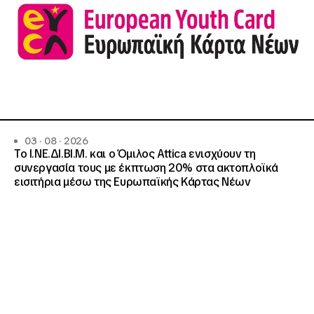
03 · 08 · 2026
Το Ι.ΝΕ.ΔΙ.ΒΙ.Μ. και o Όμιλος Attica ενισχύουν τη
συνεργασία τους με έκπτωση 20% στα ακτοπλοϊκά
εισιτήρια μέσω της Ευρωπαϊκής Κάρτας Νέων