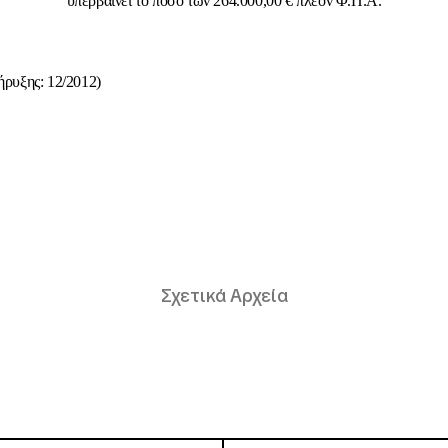
υπερβαίνει το ποσό των 264.000,00 € πλέον Φ.Π.Α.
ήρυξης: 12/2012)
Σχετικά Αρχεία