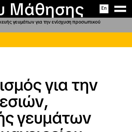
ας
ς
σεις
ου Μάθησης
En
κευής γευμάτων για την ενίσχυση προσωπικού
σμός για την
εσιών,
ής γευμάτων