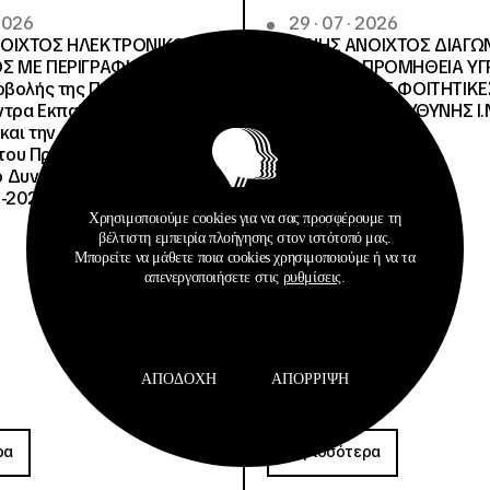
 2026
29 · 07 · 2026
ΝΟΙΧΤΟΣ ΗΛΕΚΤΡΟΝΙΚΟΣ
ΔΙΕΘΝΗΣ ΑΝΟΙΧΤΟΣ ΔΙΑΓΩ
Σ ΜΕ ΠΕΡΙΓΡΑΦΗ:Υποέργο
ΠΕΡΙΓΡΑΦΗ:ΠΡΟΜΗΘΕΙΑ Υ
οβολής της Πράξης» της
ΚΑΥΣΙΜΩΝ ΣΤΙΣ ΦΟΙΤΗΤΙΚΕ
τρα Εκπαίδευσης για το
ΔΙΑΧΕΙΡΙΣΤΙΚΗΣ ΕΥΘΥΝΗΣ Ι.Ν
και την Αειφορία
, του Προγράμματος
Δυναμικό και Κοινωνική
-2027», με κωδικό ΟΠΣ
Χρησιμοποιούμε cookies για να σας προσφέρουμε τη
βέλτιστη εμπειρία πλοήγησης στον ιστότοπό μας.
Μπορείτε να μάθετε ποια cookies χρησιμοποιούμε ή να τα
απενεργοποιήσετε στις
ρυθμίσεις
.
ΑΠΟΔΟΧΉ
ΑΠΌΡΡΙΨΗ
Προκηρύξεις
ρα
Περισσότερα