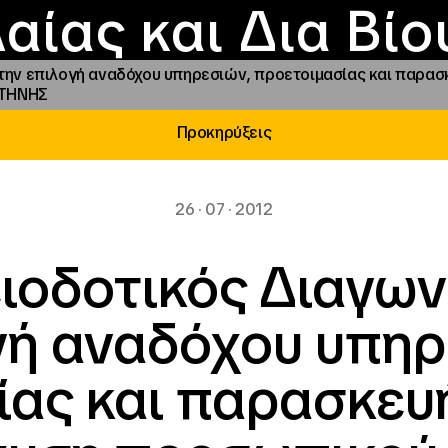
Επικοινωνία
Νέα
αραχώρηση αιγίδ
Φοιτητικές Εστίε
γράμματα και δρά
Το ΙΝΕΔΙΒΙΜ
αίας και Δια Βί
την επιλογή αναδόχου υπηρεσιών, προετοιμασίας και παρασ
ΟΤΗΝΗΣ
Προκηρύξεις
26 · 07 · 2012
ιοδοτικός Διαγωνι
γή αναδόχου υπηρ
ίας και παρασκευ