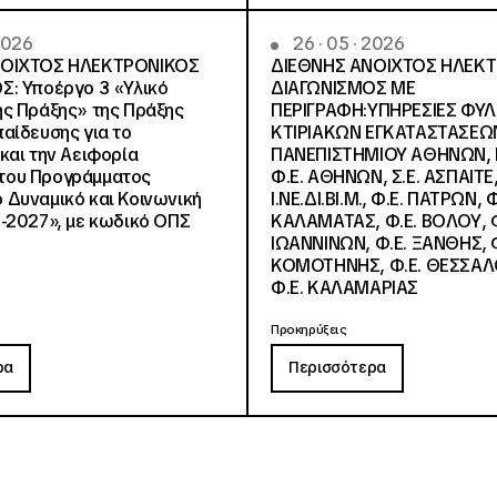
 2026
26 · 05 · 2026
ΝΟΙΧΤΟΣ ΗΛΕΚΤΡΟΝΙΚΟΣ
ΔΙΕΘΝΗΣ ΑΝΟΙΧΤΟΣ ΗΛΕΚ
Σ: Υποέργο 3 «Υλικό
ΔΙΑΓΩΝΙΣΜΟΣ ΜΕ
ς Πράξης» της Πράξης
ΠΕΡΙΓΡΑΦΗ:ΥΠΗΡΕΣΙΕΣ ΦΥ
αίδευσης για το
ΚΤΙΡΙΑΚΩΝ ΕΓΚΑΤΑΣΤΑΣΕΩΝ
και την Αειφορία
ΠΑΝΕΠΙΣΤΗΜΙΟΥ ΑΘΗΝΩΝ, Ν.
, του Προγράμματος
Φ.Ε. ΑΘΗΝΩΝ, Σ.Ε. ΑΣΠΑΙΤΕ,
Δυναμικό και Κοινωνική
Ι.ΝΕ.ΔΙ.ΒΙ.Μ., Φ.Ε. ΠΑΤΡΩΝ, Φ
-2027», με κωδικό ΟΠΣ
ΚΑΛΑΜΑΤΑΣ, Φ.Ε. ΒΟΛΟΥ, Φ
ΙΩΑΝΝΙΝΩΝ, Φ.Ε. ΞΑΝΘΗΣ, Φ
ΚΟΜΟΤΗΝΗΣ, Φ.Ε. ΘΕΣΣΑΛ
Φ.Ε. ΚΑΛΑΜΑΡΙΑΣ
Προκηρύξεις
ρα
Περισσότερα