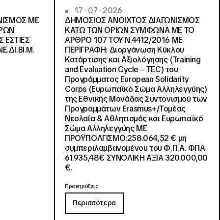
17 · 07 · 2026
ΝΙΣΜΟΣ ΜΕ
ΔΗΜΟΣΙΟΣ ΑΝΟΙΧΤΟΣ ΔΙΑΓΩΝΙΣΜΟΣ
ΓΡΩΝ
ΚΑΤΩ ΤΩΝ ΟΡΙΩΝ ΣΥΜΦΩΝΑ ΜΕ ΤΟ
Σ ΕΣΤΙΕΣ
ΑΡΘΡΟ 107 ΤΟΥ Ν.4412/2016 ΜΕ
Ε.ΔΙ.ΒΙ.Μ.
ΠΕΡΙΓΡΑΦΗ: Διοργάνωση Κύκλου
Κατάρτισης και Αξιολόγησης (Training
and Evaluation Cycle – TEC) του
Προγράμματος European Solidarity
Corps (Ευρωπαϊκό Σώμα Αλληλεγγύης)
της Εθνικής Μονάδας Συντονισμού των
Προγραμμάτων Erasmus+/Τομέας
Νεολαία & Αθλητισμός και Ευρωπαϊκό
Σώμα Αλληλεγγύης ΜΕ
ΠΡΟΫΠΟΛΓΙΣΜΟ:258.064,52 € μη
συμπεριλαμβανομένου του Φ.Π.Α. ΦΠΑ
61.935,48€ ΣΥΝΟΛΙΚΗ ΑΞΙΑ 320.000,00
€.
Προκηρύξεις
Περισσότερα