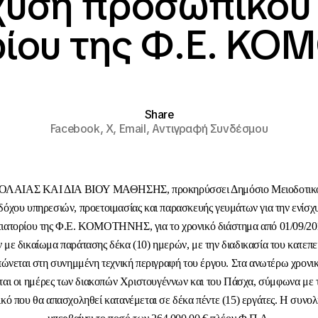
σχυση προσωπικού 
ρίου της Φ.Ε. Κ
Share
Facebook,
X,
Email,
Αντιγραφή Συνδέσμου
ΛΑΙΑΣ ΚΑΙ ΔΙΑ ΒΙΟΥ ΜΑΘΗΣΗΣ, προκηρύσσει Δημόσιο Μειοδοτικό Δ
αδόχου υπηρεσιών, προετοιμασίας και παρασκευής γευμάτων για την ενίσ
στιατορίου της Φ.Ε. ΚΟΜΟΤΗΝΗΣ, για το χρονικό διάστημα από 01/09/201
 με δικαίωμα παράτασης δέκα (10) ημερών, με την διαδικασία του κατεπε
ώνεται στη συνημμένη τεχνική περιγραφή του έργου. Στα ανωτέρω χρονι
αι οι ημέρες των διακοπών Χριστουγέννων και του Πάσχα, σύμφωνα με τ
κό που θα απασχοληθεί κατανέμεται σε δέκα πέντε (15) εργάτες. Η συνολ