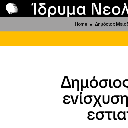
Π
Προ
Ίδρυμα Νεολ
Home
Δημόσιος Μειο
Δημόσιος
ενίσχυση
εστι