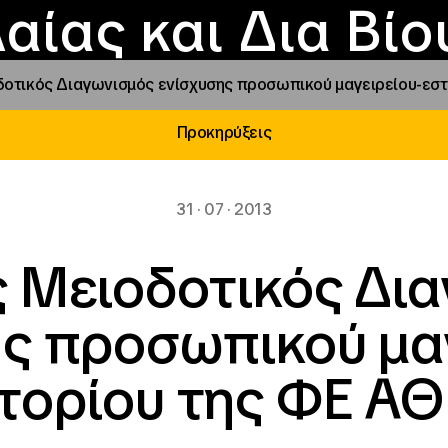
Επικοινωνία
Νέα
αραχώρηση αιγίδ
Φοιτητικές Εστίε
γράμματα και δρά
Το ΙΝΕΔΙΒΙΜ
αίας και Δια Βί
δοτικός Διαγωνισμός ενίσχυσης προσωπικού μαγειρείου-εσ
Προκηρύξεις
31 · 07 · 2013
 Μειοδοτικός Δι
ς προσωπικού μα
ατορίου της ΦΕ Α