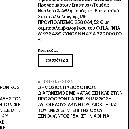
Προγραμμάτων Erasmus+/Τομέας
Νεολαία & Αθλητισμός και Ευρωπαϊκό
Σώμα Αλληλεγγύης ΜΕ
ΠΡΟΫΠΟΛΓΙΣΜΟ:258.064,52 € μη
συμπεριλαμβανομένου του Φ.Π.Α. ΦΠΑ
61.935,48€ ΣΥΝΟΛΙΚΗ ΑΞΙΑ 320.000,00
€.
Προκηρύξεις
Περισσότερα
08 · 05 · 2026
ΤΡΟΝΙΚΟΣ
ΔΗΜΟΣΙΟΣ ΠΛΕΙΟΔΟΤΙΚΟΣ
ΔΙΑΓΩΝΙΣΜΟΣ ΜΕ ΚΑΤΑΘΕΣΗ ΚΛΕΙΣΤΩΝ
ΛΑΞΗΣ ΤΩΝ
ΠΡΟΣΦΟΡΩΝ ΓΙΑ ΤΗΝ ΕΚΜΙΣΘΩΣΗ
 ΤΩΝ Φ.Ε.
ΑΥΤΟΤΕΛΟΥΣ ΑΚΙΝΗΤΟΥ ΙΔΙΟΚΤΗΣΙΑΣ
Ε.Ε.Μ.Π.,
ΤΟΥ Ι.ΝΕ.ΔΙ.ΒΙ.Μ. ΕΠΙ ΤΗΣ ΟΔΟΥ
 Κ.Υ.
ΞΕΝΟΦΩΝΤΟΣ 15Α, ΣΤΗΝ ΑΘΗΝΑ
.Ε.
.Ε.