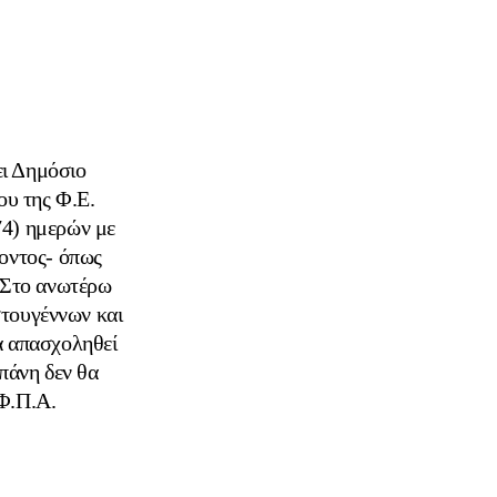
 Δημόσιο
ου της Φ.Ε.
74) ημερών με
γοντος- όπως
 Στο ανωτέρω
στουγέννων και
α απασχοληθεί
απάνη δεν θα
Φ.Π.Α.