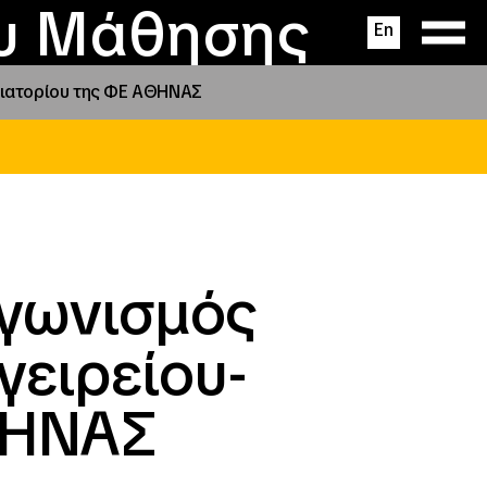
ας
ς
σεις
ου Μάθησης
En
τιατορίου της ΦΕ ΑΘΗΝΑΣ
αγωνισμός
γειρείου-
ΘΗΝΑΣ