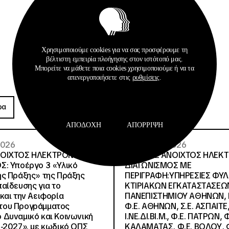
Χρησιμοποιούμε cookies για να σας προσφέρουμε τη
βέλτιστη εμπειρία πλοήγησης στον ιστότοπό μας.
Μπορείτε να μάθετε ποια cookies χρησιμοποιούμε ή να τα
απενεργοποιήσετε στις
ρυθμίσεις
.
Προκηρύξεις
ρα
Περισσότερα
ΑΠΟΔΟΧΉ
ΑΠΌΡΡΙΨΗ
 2026
26 · 05 · 2026
ΝΟΙΧΤΟΣ ΗΛΕΚΤΡΟΝΙΚΟΣ
ΔΙΕΘΝΗΣ ΑΝΟΙΧΤΟΣ ΗΛΕΚ
Σ: Υποέργο 3 «Υλικό
ΔΙΑΓΩΝΙΣΜΟΣ ΜΕ
ς Πράξης» της Πράξης
ΠΕΡΙΓΡΑΦΗ:ΥΠΗΡΕΣΙΕΣ ΦΥ
αίδευσης για το
ΚΤΙΡΙΑΚΩΝ ΕΓΚΑΤΑΣΤΑΣΕΩΝ
και την Αειφορία
ΠΑΝΕΠΙΣΤΗΜΙΟΥ ΑΘΗΝΩΝ, Ν.
, του Προγράμματος
Φ.Ε. ΑΘΗΝΩΝ, Σ.Ε. ΑΣΠΑΙΤΕ,
Δυναμικό και Κοινωνική
Ι.ΝΕ.ΔΙ.ΒΙ.Μ., Φ.Ε. ΠΑΤΡΩΝ, Φ
-2027», με κωδικό ΟΠΣ
ΚΑΛΑΜΑΤΑΣ, Φ.Ε. ΒΟΛΟΥ, Φ