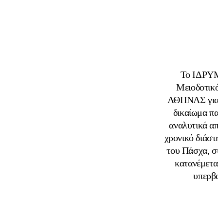
Το ΙΔΡΥ
Μειοδοτικό
ΑΘΗΝΑΣ για τ
δικαίωμα πα
αναλυτικά α
χρονικό διάστ
του Πάσχα, σ
κατανέμεται
υπερβ