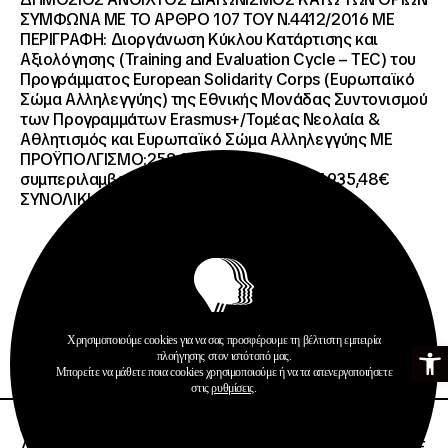
ΣΥΜΦΩΝΑ ΜΕ ΤΟ ΑΡΘΡΟ 107 ΤΟΥ Ν.4412/2016 ΜΕ
ΠΕΡΙΓΡΑΦΗ: Διοργάνωση Κύκλου Κατάρτισης και
Αξιολόγησης (Training and Evaluation Cycle – TEC) του
Προγράμματος European Solidarity Corps (Ευρωπαϊκό
Σώμα Αλληλεγγύης) της Εθνικής Μονάδας Συντονισμού
των Προγραμμάτων Erasmus+/Τομέας Νεολαία &
Αθλητισμός και Ευρωπαϊκό Σώμα Αλληλεγγύης ΜΕ
ΠΡΟΫΠΟΛΓΙΣΜΟ:258.064,52 € μη
συμπεριλαμβανομένου του Φ.Π.Α. ΦΠΑ 61.935,48€
ΣΥΝΟΛΙΚΗ ΑΞΙΑ 320.000,00 €.
Προκηρύξεις
Χρησιμοποιούμε cookies για να σας προσφέρουμε τη βέλτιστη εμπειρία
Ανοίξτε τη γ
Περισσότερα
πλοήγησης στον ιστότοπό μας.
Μπορείτε να μάθετε ποια cookies χρησιμοποιούμε ή να τα απενεργοποιήσετε
στις
ρυθμίσεις
.
26 · 06 · 2026
ΔΙΕΘΝΗΣ ΑΝΟΙΧΤΟΣ ΗΛΕΚΤΡΟΝΙΚΟΣ ΔΙΑΓΩΝΙΣΜΟΣ ΜΕ