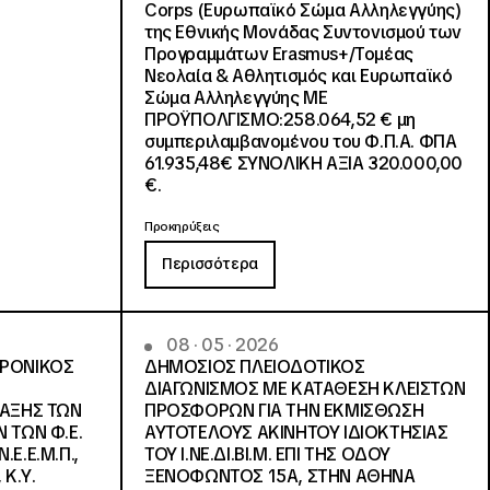
Corps (Ευρωπαϊκό Σώμα Αλληλεγγύης)
της Εθνικής Μονάδας Συντονισμού των
Προγραμμάτων Erasmus+/Τομέας
Νεολαία & Αθλητισμός και Ευρωπαϊκό
Σώμα Αλληλεγγύης ΜΕ
ΠΡΟΫΠΟΛΓΙΣΜΟ:258.064,52 € μη
συμπεριλαμβανομένου του Φ.Π.Α. ΦΠΑ
61.935,48€ ΣΥΝΟΛΙΚΗ ΑΞΙΑ 320.000,00
€.
Προκηρύξεις
Περισσότερα
08 · 05 · 2026
ΤΡΟΝΙΚΟΣ
ΔΗΜΟΣΙΟΣ ΠΛΕΙΟΔΟΤΙΚΟΣ
ΔΙΑΓΩΝΙΣΜΟΣ ΜΕ ΚΑΤΑΘΕΣΗ ΚΛΕΙΣΤΩΝ
ΛΑΞΗΣ ΤΩΝ
ΠΡΟΣΦΟΡΩΝ ΓΙΑ ΤΗΝ ΕΚΜΙΣΘΩΣΗ
 ΤΩΝ Φ.Ε.
ΑΥΤΟΤΕΛΟΥΣ ΑΚΙΝΗΤΟΥ ΙΔΙΟΚΤΗΣΙΑΣ
Ε.Ε.Μ.Π.,
ΤΟΥ Ι.ΝΕ.ΔΙ.ΒΙ.Μ. ΕΠΙ ΤΗΣ ΟΔΟΥ
 Κ.Υ.
ΞΕΝΟΦΩΝΤΟΣ 15Α, ΣΤΗΝ ΑΘΗΝΑ