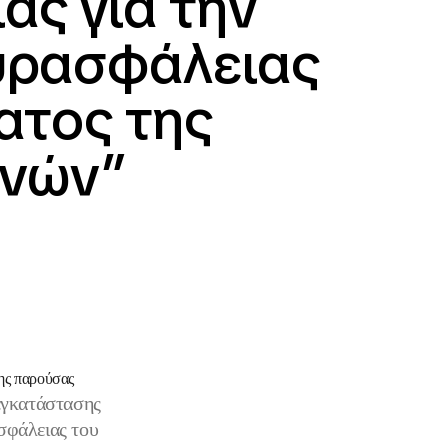
ς για την
πυρασφάλειας
ατος της
ηνών”
της παρούσας
εγκατάστασης
σφάλειας του