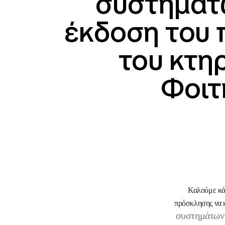
συστημάτ
έκδοση του 
του κτη
Φοιτ
Καλούμε κάθ
πρόσκλησης να κ
συστημάτων 