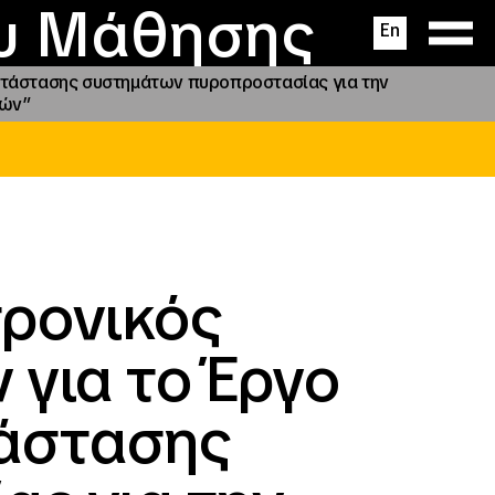
ας
ς
σεις
ου Μάθησης
En
κατάστασης συστημάτων πυροπροστασίας για την
νών”
τρονικός
για το Έργο
τάστασης