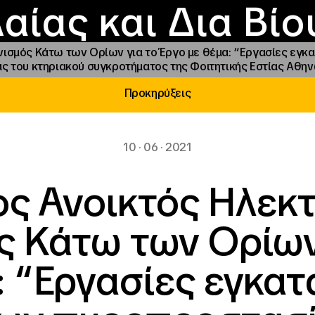
Επικοινωνία
Νέα
αραχώρηση αιγίδ
Φοιτητικές Εστίε
γράμματα και δρά
Το ΙΝΕΔΙΒΙΜ
αίας και Δια Βί
ισμός Κάτω των Ορίων για το Έργο με θέμα: “Εργασίες εγ
ς του κτηριακού συγκροτήματος της Φοιτητικής Εστίας Αθη
Προκηρύξεις
10 · 06 · 2021
ς Ανοικτός Ηλεκ
ς Κάτω των Ορίων 
: “Εργασίες εγκα