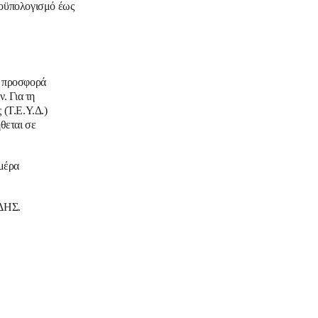
ροϋπολογισμό έως
ν προσφορά
. Για τη
(Τ.Ε.Υ.Δ.)
θεται σε
ημέρα
ΔΗΣ.