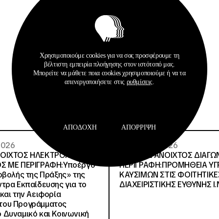
diakiryxi_fea
t
Χρησιμοποιούμε cookies για να σας προσφέρουμε τη
βέλτιστη εμπειρία πλοήγησης στον ιστότοπό μας.
Μπορείτε να μάθετε ποια cookies χρησιμοποιούμε ή να τα
απενεργοποιήσετε στις
ρυθμίσεις
.
ΑΠΟΔΟΧΉ
ΑΠΌΡΡΙΨΗ
 2026
29 · 07 · 2026
ΝΟΙΧΤΟΣ ΗΛΕΚΤΡΟΝΙΚΟΣ
ΔΙΕΘΝΗΣ ΑΝΟΙΧΤΟΣ ΔΙΑΓΩ
Σ ΜΕ ΠΕΡΙΓΡΑΦΗ:Υποέργο
ΠΕΡΙΓΡΑΦΗ:ΠΡΟΜΗΘΕΙΑ Υ
οβολής της Πράξης» της
ΚΑΥΣΙΜΩΝ ΣΤΙΣ ΦΟΙΤΗΤΙΚΕ
τρα Εκπαίδευσης για το
ΔΙΑΧΕΙΡΙΣΤΙΚΗΣ ΕΥΘΥΝΗΣ Ι.Ν
και την Αειφορία
, του Προγράμματος
Δυναμικό και Κοινωνική