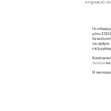
κτηριακού συ
Οι ενδιαφερ
μέσω ΕΣΗΔΗΣ
διευκόλυνση
του άρθρου 
επεξεργάσι
Καταληκτικ
Δευτέρα
κα
Η οικονομι