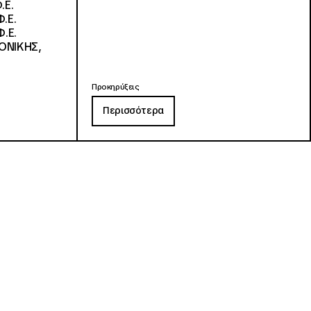
.Ε.
.Ε.
.Ε.
ΟΝΙΚΗΣ,
Προκηρύξεις
Περισσότερα