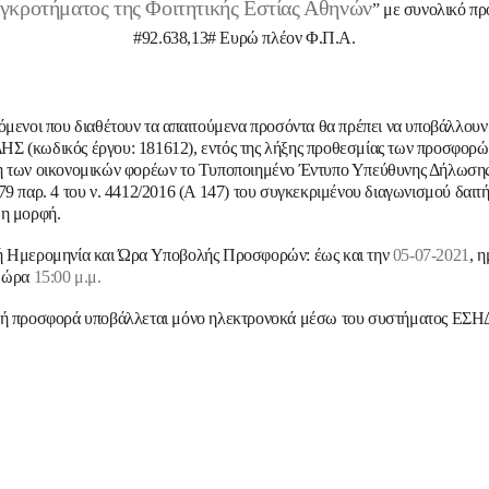
γκροτήματος της Φοιτητικής Εστίας Αθηνών
” με συνολικό π
#
92.638,13
# Ευρώ πλέον Φ.Π.Α.
όμενοι που διαθέτουν τα απαιτούμενα προσόντα θα πρέπει να υποβάλλου
 (κωδικός έργου: 181612), εντός της λήξης προθεσμίας των προσφορών
 των οικονομικών φορέων το Τυποποιημένο Έντυπο Υπεύθυνης Δήλωσης 
79 παρ. 4 του ν. 4412/2016 (Α 147) του συγκεκριμένου διαγωνισμού δαιτή
μη μορφή.
ή Ημερομηνία και Ώρα Υποβολής Προσφορών: έως και την
05-07-2021
, 
ι ώρα
15:00 μ.μ.
κή προσφορά υποβάλλεται
μόνο
ηλεκτρονοκά μέσω του συστήματος ΕΣΗ