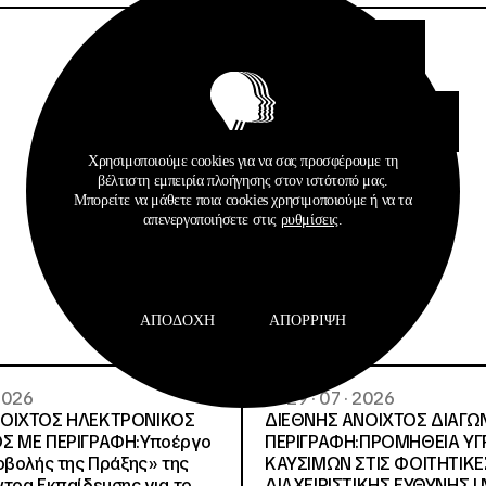
timologio_oikodomika_hm
tehnikiperigrafi_oikodomika_kai_im
Χρησιμοποιούμε cookies για να σας προσφέρουμε τη
βέλτιστη εμπειρία πλοήγησης στον ιστότοπό μας.
eees_molaon
Μπορείτε να μάθετε ποια cookies χρησιμοποιούμε ή να τα
απενεργοποιήσετε στις
ρυθμίσεις
.
ΑΠΟΔΟΧΉ
ΑΠΌΡΡΙΨΗ
 2026
29 · 07 · 2026
ΝΟΙΧΤΟΣ ΗΛΕΚΤΡΟΝΙΚΟΣ
ΔΙΕΘΝΗΣ ΑΝΟΙΧΤΟΣ ΔΙΑΓΩ
Σ ΜΕ ΠΕΡΙΓΡΑΦΗ:Υποέργο
ΠΕΡΙΓΡΑΦΗ:ΠΡΟΜΗΘΕΙΑ Υ
οβολής της Πράξης» της
ΚΑΥΣΙΜΩΝ ΣΤΙΣ ΦΟΙΤΗΤΙΚΕ
τρα Εκπαίδευσης για το
ΔΙΑΧΕΙΡΙΣΤΙΚΗΣ ΕΥΘΥΝΗΣ Ι.Ν