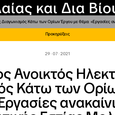
Επικοινωνία
Νέα
αραχώρηση αιγίδ
Φοιτητικές Εστίε
γράμματα και δρά
Το ΙΝΕΔΙΒΙΜ
αίας και Δια Βί
ς Διαγωνισμός Κάτω των Ορίων Έργου με θέμα: «Εργασίες α
Προκηρύξεις
29 · 07 · 2021
ς Ανοικτός Ηλεκ
ός Κάτω των Ορίω
Εργασίες ανακαίν