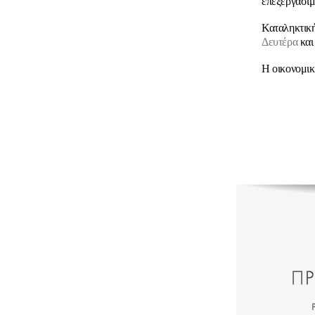
επεξεργάσι
Καταληκτικ
Δευτέρα
και
Η οικονομι