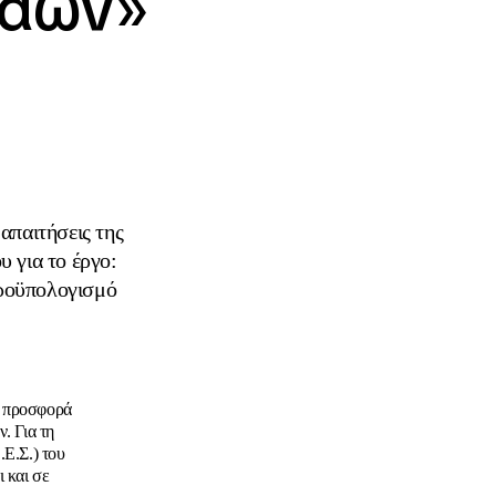
λάων»
απαιτήσεις της
 για το έργο:
προϋπολογισμό
ν προσφορά
. Για τη
Ε.Σ.) του
 και σε