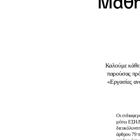
Μαθη
Καλούμε κάθε 
παρούσας πρό
«Εργασίες αν
Οι ενδιαφερ
μέσω ΕΣΗΔΗ
διευκόλυνση
άρθρου 79 π