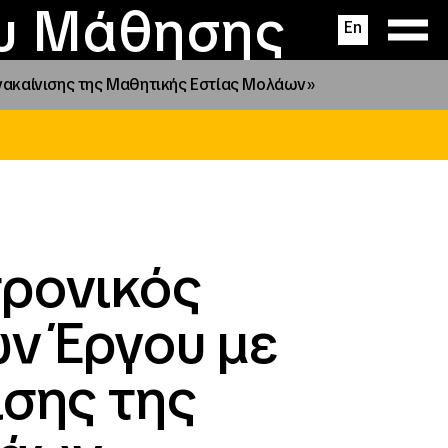
ας
ς
σεις
ου Μάθησης
En
νακαίνισης της Μαθητικής Εστίας Μολάων»
τρονικός
ν Έργου με
ισης της