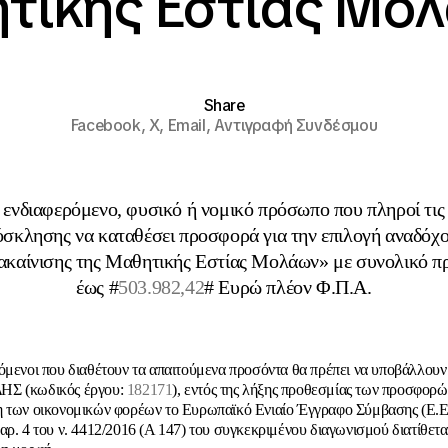
τικής Εστίας Μο
Share
Facebook,
X,
Email,
Αντιγραφή Συνδέσμου
ενδιαφερόμενο, φυσικό ή νομικό πρόσωπο που πληροί τις 
σκλησης να καταθέσει προσφορά για την επιλογή αναδόχου
ακαίνισης της Μαθητικής Εστίας Μολάων» με συνολικό 
έως #
503.982,42
# Ευρώ πλέον Φ.Π.Α.
όμενοι που διαθέτουν τα απαιτούμενα προσόντα θα πρέπει να υποβάλλου
Σ (κωδικός έργου:
182171
), εντός της λήξης προθεσμίας των προσφορών
 των οικονομικών φορέων το Ευρωπαϊκό Ενιαίο Έγγραφο Σύμβασης (Ε.Ε.
αρ. 4 του ν. 4412/2016 (Α 147) του συγκεκριμένου διαγωνισμού διατίθεται