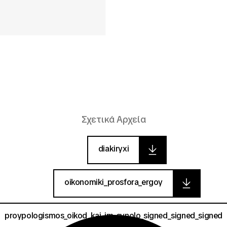
Σχετικά Αρχεία
diakiryxi
oikonomiki_prosfora_ergoy
proypologismos_oikod_kai_im_synolo_signed_signed_signed