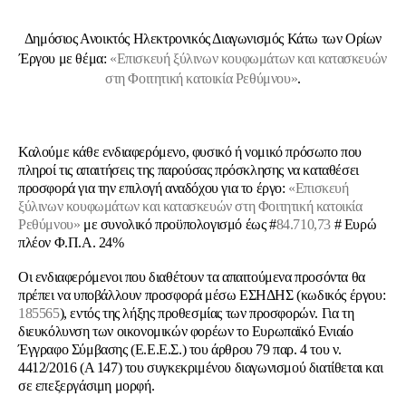
Δημόσιος Ανοικτός Ηλεκτρονικός Διαγωνισμός Κάτω των Ορίων
Έργου με θέμα:
«Επισκευή ξύλινων κουφωμάτων και κατασκευών
στη Φοιτητική κατοικία Ρεθύμνου»
.
Καλούμε κάθε ενδιαφερόμενο, φυσικό ή νομικό πρόσωπο που
πληροί τις απαιτήσεις της παρούσας πρόσκλησης να καταθέσει
προσφορά για την επιλογή αναδόχου για το έργο:
«Επισκευή
ξύλινων κουφωμάτων και κατασκευών στη Φοιτητική κατοικία
Ρεθύμνου»
με συνολικό προϋπολογισμό έως #
84.710,73
# Ευρώ
πλέον Φ.Π.Α. 24%
Οι ενδιαφερόμενοι που διαθέτουν τα απαιτούμενα προσόντα θα
πρέπει να υποβάλλουν προσφορά μέσω ΕΣΗΔΗΣ (κωδικός έργου:
185565
), εντός της λήξης προθεσμίας των προσφορών. Για τη
διευκόλυνση των οικονομικών φορέων το Ευρωπαϊκό Ενιαίο
Έγγραφο Σύμβασης (Ε.Ε.Ε.Σ.) του άρθρου 79 παρ. 4 του ν.
4412/2016 (Α 147) του συγκεκριμένου διαγωνισμού διατίθεται και
σε επεξεργάσιμη μορφή.