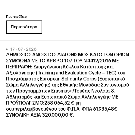
Προκηρύξεις
Περισσότερα
17 · 07 · 2026
ΔΗΜΟΣΙΟΣ ΑΝΟΙΧΤΟΣ ΔΙΑΓΩΝΙΣΜΟΣ ΚΑΤΩ ΤΩΝ ΟΡΙΩΝ
ΣΥΜΦΩΝΑ ΜΕ ΤΟ ΑΡΘΡΟ 107 ΤΟΥ Ν.4412/2016 ΜΕ
ΠΕΡΙΓΡΑΦΗ: Διοργάνωση Κύκλου Κατάρτισης και
Αξιολόγησης (Training and Evaluation Cycle – TEC) του
Προγράμματος European Solidarity Corps (Ευρωπαϊκό
Σώμα Αλληλεγγύης) της Εθνικής Μονάδας Συντονισμού
των Προγραμμάτων Erasmus+/Τομέας Νεολαία &
Αθλητισμός και Ευρωπαϊκό Σώμα Αλληλεγγύης ΜΕ
ΠΡΟΫΠΟΛΓΙΣΜΟ:258.064,52 € μη
συμπεριλαμβανομένου του Φ.Π.Α. ΦΠΑ 61.935,48€
ΣΥΝΟΛΙΚΗ ΑΞΙΑ 320.000,00 €.