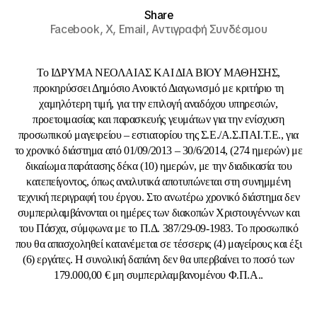
Share
Facebook,
X,
Email,
Αντιγραφή Συνδέσμου
Το ΙΔΡΥΜΑ ΝΕΟΛΑΙΑΣ ΚΑΙ ΔΙΑ ΒΙΟΥ ΜΑΘΗΣΗΣ,
προκηρύσσει Δημόσιο Ανοικτό Διαγωνισμό με κριτήριο τη
χαμηλότερη τιμή, για την επιλογή αναδόχου υπηρεσιών,
προετοιμασίας και παρασκευής γευμάτων για την ενίσχυση
προσωπικού μαγειρείου – εστιατορίου της Σ.Ε./Α.Σ.ΠΑΙ.Τ.Ε., για
το χρονικό διάστημα από 01/09/2013 – 30/6/2014, (274 ημερών) με
δικαίωμα παράτασης δέκα (10) ημερών, με την διαδικασία του
κατεπείγοντος, όπως αναλυτικά αποτυπώνεται στη συνημμένη
τεχνική περιγραφή του έργου. Στο ανωτέρω χρονικό διάστημα δεν
συμπεριλαμβάνονται οι ημέρες των διακοπών Χριστουγέννων και
του Πάσχα, σύμφωνα με το Π.Δ. 387/29-09-1983. Το προσωπικό
που θα απασχοληθεί κατανέμεται σε τέσσερις (4) μαγείρους και έξι
(6) εργάτες. Η συνολική δαπάνη δεν θα υπερβαίνει το ποσό των
179.000,00 € μη συμπεριλαμβανομένου Φ.Π.Α..