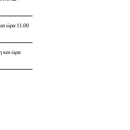
αι ώρα 11.00
η και ώρα