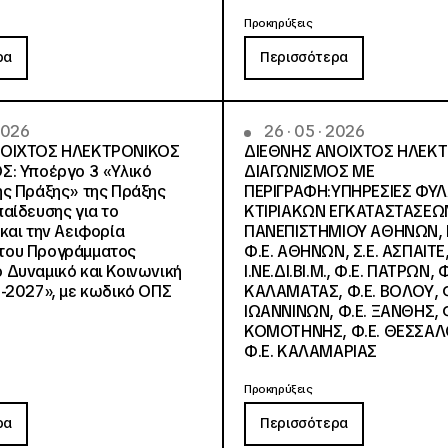
Προκηρύξεις
ρα
Περισσότερα
 2026
26 · 05 · 2026
ΝΟΙΧΤΟΣ ΗΛΕΚΤΡΟΝΙΚΟΣ
ΔΙΕΘΝΗΣ ΑΝΟΙΧΤΟΣ ΗΛΕΚ
Σ: Υποέργο 3 «Υλικό
ΔΙΑΓΩΝΙΣΜΟΣ ΜΕ
ς Πράξης» της Πράξης
ΠΕΡΙΓΡΑΦΗ:ΥΠΗΡΕΣΙΕΣ ΦΥ
αίδευσης για το
ΚΤΙΡΙΑΚΩΝ ΕΓΚΑΤΑΣΤΑΣΕΩΝ
και την Αειφορία
ΠΑΝΕΠΙΣΤΗΜΙΟΥ ΑΘΗΝΩΝ, Ν.
, του Προγράμματος
Φ.Ε. ΑΘΗΝΩΝ, Σ.Ε. ΑΣΠΑΙΤΕ,
Δυναμικό και Κοινωνική
Ι.ΝΕ.ΔΙ.ΒΙ.Μ., Φ.Ε. ΠΑΤΡΩΝ, Φ
-2027», με κωδικό ΟΠΣ
ΚΑΛΑΜΑΤΑΣ, Φ.Ε. ΒΟΛΟΥ, Φ
ΙΩΑΝΝΙΝΩΝ, Φ.Ε. ΞΑΝΘΗΣ, Φ
ΚΟΜΟΤΗΝΗΣ, Φ.Ε. ΘΕΣΣΑΛ
Φ.Ε. ΚΑΛΑΜΑΡΙΑΣ
Προκηρύξεις
ρα
Περισσότερα