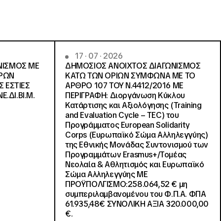
17 · 07 · 2026
ΝΙΣΜΟΣ ΜΕ
ΔΗΜΟΣΙΟΣ ΑΝΟΙΧΤΟΣ ΔΙΑΓΩΝΙΣΜΟΣ
ΓΡΩΝ
ΚΑΤΩ ΤΩΝ ΟΡΙΩΝ ΣΥΜΦΩΝΑ ΜΕ ΤΟ
Σ ΕΣΤΙΕΣ
ΑΡΘΡΟ 107 ΤΟΥ Ν.4412/2016 ΜΕ
Ε.ΔΙ.ΒΙ.Μ.
ΠΕΡΙΓΡΑΦΗ: Διοργάνωση Κύκλου
Κατάρτισης και Αξιολόγησης (Training
and Evaluation Cycle – TEC) του
Προγράμματος European Solidarity
Corps (Ευρωπαϊκό Σώμα Αλληλεγγύης)
της Εθνικής Μονάδας Συντονισμού των
Προγραμμάτων Erasmus+/Τομέας
Νεολαία & Αθλητισμός και Ευρωπαϊκό
Σώμα Αλληλεγγύης ΜΕ
ΠΡΟΫΠΟΛΓΙΣΜΟ:258.064,52 € μη
συμπεριλαμβανομένου του Φ.Π.Α. ΦΠΑ
61.935,48€ ΣΥΝΟΛΙΚΗ ΑΞΙΑ 320.000,00
€.