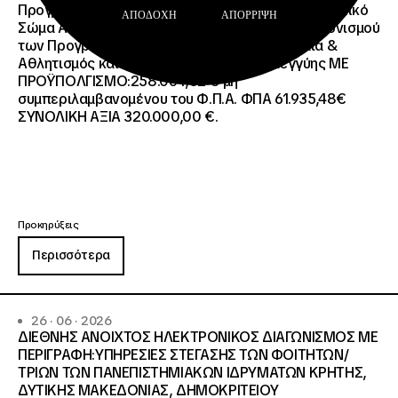
Προγράμματος European Solidarity Corps (Ευρωπαϊκό
ΑΠΟΔΟΧΉ
ΑΠΌΡΡΙΨΗ
Σώμα Αλληλεγγύης) της Εθνικής Μονάδας Συντονισμού
των Προγραμμάτων Erasmus+/Τομέας Νεολαία &
Αθλητισμός και Ευρωπαϊκό Σώμα Αλληλεγγύης ΜΕ
ΠΡΟΫΠΟΛΓΙΣΜΟ:258.064,52 € μη
συμπεριλαμβανομένου του Φ.Π.Α. ΦΠΑ 61.935,48€
ΣΥΝΟΛΙΚΗ ΑΞΙΑ 320.000,00 €.
Προκηρύξεις
Περισσότερα
26 · 06 · 2026
ΔΙΕΘΝΗΣ ΑΝΟΙΧΤΟΣ ΗΛΕΚΤΡΟΝΙΚΟΣ ΔΙΑΓΩΝΙΣΜΟΣ ΜΕ
ΠΕΡΙΓΡΑΦΗ:ΥΠΗΡΕΣΙΕΣ ΣΤΕΓΑΣΗΣ ΤΩΝ ΦΟΙΤΗΤΩΝ/
ΤΡΙΩΝ ΤΩΝ ΠΑΝΕΠΙΣΤΗΜΙΑΚΩΝ ΙΔΡΥΜΑΤΩΝ KΡΗΤΗΣ,
ΔΥΤΙΚΗΣ ΜΑΚΕΔΟΝΙΑΣ, ΔΗΜΟΚΡΙΤΕΙΟΥ