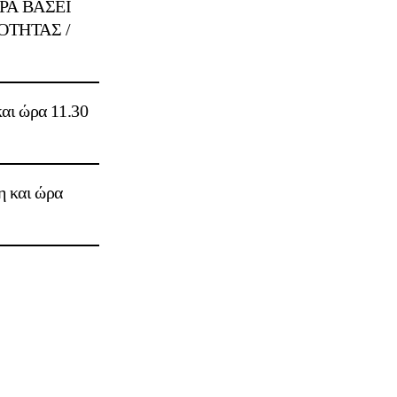
Α ΒΑΣΕΙ
OΤΗΤΑΣ /
αι ώρα 11.30
η και ώρα