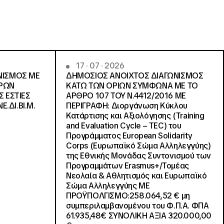
17 · 07 · 2026
ΝΙΣΜΟΣ ΜΕ
ΔΗΜΟΣΙΟΣ ΑΝΟΙΧΤΟΣ ΔΙΑΓΩΝΙΣΜΟΣ
ΓΡΩΝ
ΚΑΤΩ ΤΩΝ ΟΡΙΩΝ ΣΥΜΦΩΝΑ ΜΕ ΤΟ
Σ ΕΣΤΙΕΣ
ΑΡΘΡΟ 107 ΤΟΥ Ν.4412/2016 ΜΕ
Ε.ΔΙ.ΒΙ.Μ.
ΠΕΡΙΓΡΑΦΗ: Διοργάνωση Κύκλου
Κατάρτισης και Αξιολόγησης (Training
and Evaluation Cycle – TEC) του
Προγράμματος European Solidarity
Corps (Ευρωπαϊκό Σώμα Αλληλεγγύης)
της Εθνικής Μονάδας Συντονισμού των
Προγραμμάτων Erasmus+/Τομέας
Νεολαία & Αθλητισμός και Ευρωπαϊκό
Σώμα Αλληλεγγύης ΜΕ
ΠΡΟΫΠΟΛΓΙΣΜΟ:258.064,52 € μη
συμπεριλαμβανομένου του Φ.Π.Α. ΦΠΑ
61.935,48€ ΣΥΝΟΛΙΚΗ ΑΞΙΑ 320.000,00