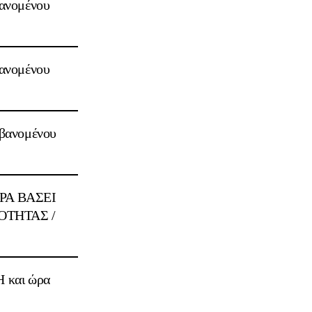
βανομένου
βανομένου
μβανομένου
Α ΒΑΣΕΙ
OΤΗΤΑΣ /
Η και ώρα