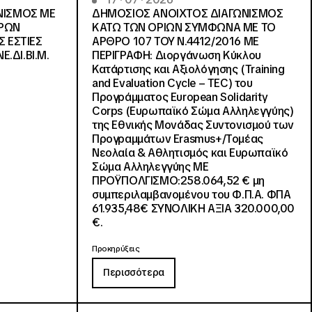
ΝΙΣΜΟΣ ΜΕ
ΔΗΜΟΣΙΟΣ ΑΝΟΙΧΤΟΣ ΔΙΑΓΩΝΙΣΜΟΣ
ΓΡΩΝ
ΚΑΤΩ ΤΩΝ ΟΡΙΩΝ ΣΥΜΦΩΝΑ ΜΕ ΤΟ
Σ ΕΣΤΙΕΣ
ΑΡΘΡΟ 107 ΤΟΥ Ν.4412/2016 ΜΕ
Ε.ΔΙ.ΒΙ.Μ.
ΠΕΡΙΓΡΑΦΗ: Διοργάνωση Κύκλου
Κατάρτισης και Αξιολόγησης (Training
and Evaluation Cycle – TEC) του
Προγράμματος European Solidarity
Corps (Ευρωπαϊκό Σώμα Αλληλεγγύης)
της Εθνικής Μονάδας Συντονισμού των
Προγραμμάτων Erasmus+/Τομέας
Νεολαία & Αθλητισμός και Ευρωπαϊκό
Σώμα Αλληλεγγύης ΜΕ
ΠΡΟΫΠΟΛΓΙΣΜΟ:258.064,52 € μη
συμπεριλαμβανομένου του Φ.Π.Α. ΦΠΑ
61.935,48€ ΣΥΝΟΛΙΚΗ ΑΞΙΑ 320.000,00
€.
Προκηρύξεις
Περισσότερα