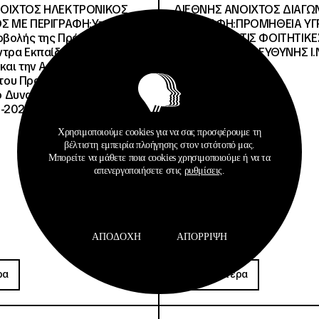
ΝΟΙΧΤΟΣ ΗΛΕΚΤΡΟΝΙΚΟΣ
ΔΙΕΘΝΗΣ ΑΝΟΙΧΤΟΣ ΔΙΑΓΩ
Σ ΜΕ ΠΕΡΙΓΡΑΦΗ:Υποέργο
ΠΕΡΙΓΡΑΦΗ:ΠΡΟΜΗΘΕΙΑ Υ
οβολής της Πράξης» της
ΚΑΥΣΙΜΩΝ ΣΤΙΣ ΦΟΙΤΗΤΙΚΕ
τρα Εκπαίδευσης για το
ΔΙΑΧΕΙΡΙΣΤΙΚΗΣ ΕΥΘΥΝΗΣ Ι.Ν
και την Αειφορία
, του Προγράμματος
Δυναμικό και Κοινωνική
-2027», με κωδικό ΟΠΣ
Χρησιμοποιούμε cookies για να σας προσφέρουμε τη
βέλτιστη εμπειρία πλοήγησης στον ιστότοπό μας.
Μπορείτε να μάθετε ποια cookies χρησιμοποιούμε ή να τα
απενεργοποιήσετε στις
ρυθμίσεις
.
ΑΠΟΔΟΧΉ
ΑΠΌΡΡΙΨΗ
Προκηρύξεις
ρα
Περισσότερα