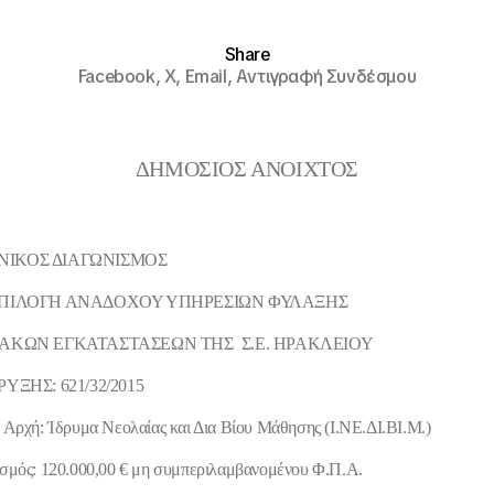
Share
Facebook,
X,
Email,
Αντιγραφή Συνδέσμου
ΔΗΜΟΣΙΟΣ ΑΝΟΙΧΤΟΣ
ΙΚΟΣ ΔΙΑΓΩΝΙΣΜΟΣ
ΕΠΙΛΟΓΗ ΑΝΑΔΟΧΟΥ ΥΠΗΡΕΣΙΩΝ ΦΥΛΑΞΗΣ
ΙΑΚΩΝ ΕΓΚΑΤΑΣΤΑΣΕΩΝ ΤΗΣ Σ.Ε. ΗΡΑΚΛΕΙΟΥ
ΡΥΞΗΣ: 621/32/2015
Αρχή: Ίδρυμα Νεολαίας και Δια Βίου Μάθησης (Ι.ΝΕ.ΔΙ.ΒΙ.Μ.)
σμός: 120.000,00 € μη συμπεριλαμβανομένου Φ.Π.Α.