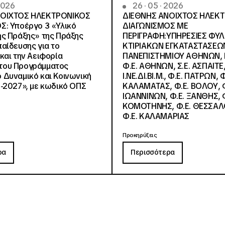
 2026
26 · 05 · 2026
ΝΟΙΧΤΟΣ ΗΛΕΚΤΡΟΝΙΚΟΣ
ΔΙΕΘΝΗΣ ΑΝΟΙΧΤΟΣ ΗΛΕΚ
Σ: Υποέργο 3 «Υλικό
ΔΙΑΓΩΝΙΣΜΟΣ ΜΕ
ς Πράξης» της Πράξης
ΠΕΡΙΓΡΑΦΗ:ΥΠΗΡΕΣΙΕΣ ΦΥ
αίδευσης για το
ΚΤΙΡΙΑΚΩΝ ΕΓΚΑΤΑΣΤΑΣΕΩΝ
και την Αειφορία
ΠΑΝΕΠΙΣΤΗΜΙΟΥ ΑΘΗΝΩΝ, Ν.
, του Προγράμματος
Φ.Ε. ΑΘΗΝΩΝ, Σ.Ε. ΑΣΠΑΙΤΕ,
Δυναμικό και Κοινωνική
Ι.ΝΕ.ΔΙ.ΒΙ.Μ., Φ.Ε. ΠΑΤΡΩΝ, Φ
-2027», με κωδικό ΟΠΣ
ΚΑΛΑΜΑΤΑΣ, Φ.Ε. ΒΟΛΟΥ, Φ
ΙΩΑΝΝΙΝΩΝ, Φ.Ε. ΞΑΝΘΗΣ, Φ
ΚΟΜΟΤΗΝΗΣ, Φ.Ε. ΘΕΣΣΑΛ
Φ.Ε. ΚΑΛΑΜΑΡΙΑΣ
Προκηρύξεις
ρα
Περισσότερα