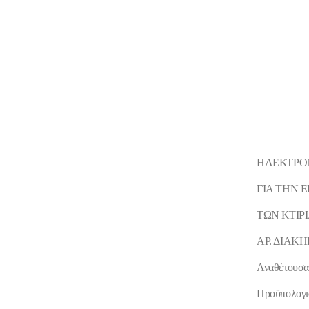
ΗΛΕΚΤΡΟΝ
ΓΙΑ ΤΗ
N 
TΩΝ ΚΤΙΡ
ΑΡ. ΔΙΑΚΗ
Αναθέτουσα 
Προϋπολογι