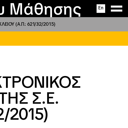
ας
ς
σεις
ου Μάθησης
En
ΙΟΥ (Α.Π.: 621/32/2015)
ΚΤΡΟΝΙΚΟΣ
ΗΣ Σ.Ε.
2/2015)