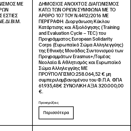
ΝΙΣΜΟΣ ΜΕ
ΔΗΜΟΣΙΟΣ ΑΝΟΙΧΤΟΣ ΔΙΑΓΩΝΙΣΜΟΣ
ΓΡΩΝ
ΚΑΤΩ ΤΩΝ ΟΡΙΩΝ ΣΥΜΦΩΝΑ ΜΕ ΤΟ
Σ ΕΣΤΙΕΣ
ΑΡΘΡΟ 107 ΤΟΥ Ν.4412/2016 ΜΕ
Ε.ΔΙ.ΒΙ.Μ.
ΠΕΡΙΓΡΑΦΗ: Διοργάνωση Κύκλου
Κατάρτισης και Αξιολόγησης (Training
and Evaluation Cycle – TEC) του
Προγράμματος European Solidarity
Corps (Ευρωπαϊκό Σώμα Αλληλεγγύης)
της Εθνικής Μονάδας Συντονισμού των
Προγραμμάτων Erasmus+/Τομέας
Νεολαία & Αθλητισμός και Ευρωπαϊκό
Σώμα Αλληλεγγύης ΜΕ
ΠΡΟΫΠΟΛΓΙΣΜΟ:258.064,52 € μη
συμπεριλαμβανομένου του Φ.Π.Α. ΦΠΑ
61.935,48€ ΣΥΝΟΛΙΚΗ ΑΞΙΑ 320.000,00
€.
Προκηρύξεις
Περισσότερα