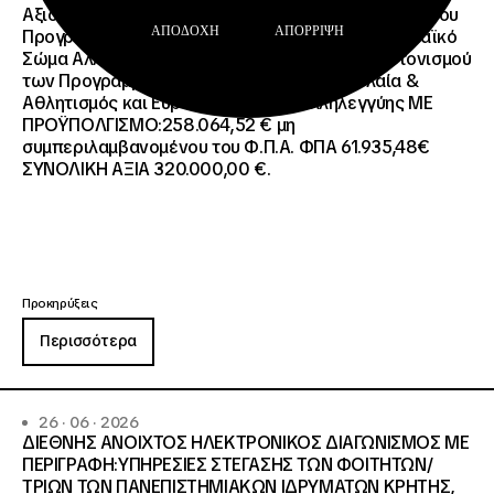
Αξιολόγησης (Training and Evaluation Cycle – TEC) του
ΑΠΟΔΟΧΉ
ΑΠΌΡΡΙΨΗ
Προγράμματος European Solidarity Corps (Ευρωπαϊκό
Σώμα Αλληλεγγύης) της Εθνικής Μονάδας Συντονισμού
των Προγραμμάτων Erasmus+/Τομέας Νεολαία &
Αθλητισμός και Ευρωπαϊκό Σώμα Αλληλεγγύης ΜΕ
ΠΡΟΫΠΟΛΓΙΣΜΟ:258.064,52 € μη
συμπεριλαμβανομένου του Φ.Π.Α. ΦΠΑ 61.935,48€
ΣΥΝΟΛΙΚΗ ΑΞΙΑ 320.000,00 €.
Προκηρύξεις
Περισσότερα
26 · 06 · 2026
ΔΙΕΘΝΗΣ ΑΝΟΙΧΤΟΣ ΗΛΕΚΤΡΟΝΙΚΟΣ ΔΙΑΓΩΝΙΣΜΟΣ ΜΕ
ΠΕΡΙΓΡΑΦΗ:ΥΠΗΡΕΣΙΕΣ ΣΤΕΓΑΣΗΣ ΤΩΝ ΦΟΙΤΗΤΩΝ/
ΤΡΙΩΝ ΤΩΝ ΠΑΝΕΠΙΣΤΗΜΙΑΚΩΝ ΙΔΡΥΜΑΤΩΝ KΡΗΤΗΣ,