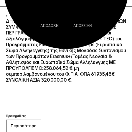
17 · 07 · 2026
ΔΗΜΟΣΙΟΣ ΑΝΟΙΧΤΟΣ ΔΙΑΓΩΝΙΣΜΟΣ ΚΑΤΩ ΤΩΝ ΟΡΙΩΝ
ΑΠΟΔΟΧΉ
ΑΠΌΡΡΙΨΗ
ΣΥΜΦΩΝΑ ΜΕ ΤΟ ΑΡΘΡΟ 107 ΤΟΥ Ν.4412/2016 ΜΕ
ΠΕΡΙΓΡΑΦΗ: Διοργάνωση Κύκλου Κατάρτισης και
Αξιολόγησης (Training and Evaluation Cycle – TEC) του
Προγράμματος European Solidarity Corps (Ευρωπαϊκό
Σώμα Αλληλεγγύης) της Εθνικής Μονάδας Συντονισμού
των Προγραμμάτων Erasmus+/Τομέας Νεολαία &
Αθλητισμός και Ευρωπαϊκό Σώμα Αλληλεγγύης ΜΕ
ΠΡΟΫΠΟΛΓΙΣΜΟ:258.064,52 € μη
συμπεριλαμβανομένου του Φ.Π.Α. ΦΠΑ 61.935,48€
ΣΥΝΟΛΙΚΗ ΑΞΙΑ 320.000,00 €.
Προκηρύξεις
Περισσότερα