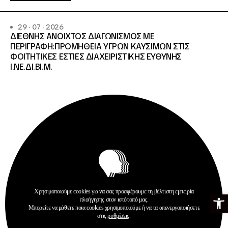
29 · 07 · 2026
ΔΙΕΘΝΗΣ ΑΝΟΙΧΤΟΣ ΔΙΑΓΩΝΙΣΜΟΣ ΜΕ
ΠΕΡΙΓΡΑΦΗ:ΠΡΟΜΗΘΕΙΑ ΥΓΡΩΝ ΚΑΥΣΙΜΩΝ ΣΤΙΣ
ΦΟΙΤΗΤΙΚΕΣ ΕΣΤΙΕΣ ΔΙΑΧΕΙΡΙΣΤΙΚΗΣ ΕΥΘΥΝΗΣ
Ι.ΝΕ.ΔΙ.ΒΙ.Μ.
Χρησιμοποιούμε cookies για να σας προσφέρουμε τη βέλτιστη εμπειρία
Ανοίξτε τη γ
πλοήγησης στον ιστότοπό μας.
Προκηρύξεις
Μπορείτε να μάθετε ποια cookies χρησιμοποιούμε ή να τα απενεργοποιήσετε
στις
ρυθμίσεις
.
Περισσότερα