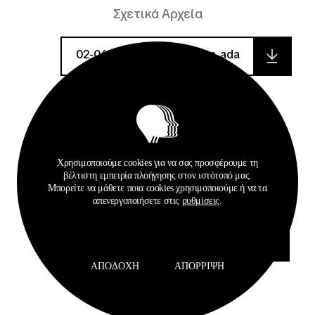
Σχετικά Αρχεία
02-06-2021_prokirixi_adam_ada
espd-request-v2_3
espd-request-v2_3
Χρησιμοποιούμε cookies για να σας προσφέρουμε τη
βέλτιστη εμπειρία πλοήγησης στον ιστότοπό μας.
Μπορείτε να μάθετε ποια cookies χρησιμοποιούμε ή να τα
02-06-2021_diakirixi_adam
απενεργοποιήσετε στις
ρυθμίσεις
.
dieykrinisi_625_359_14511_scan
ΑΠΟΔΟΧΉ
ΑΠΌΡΡΙΨΗ