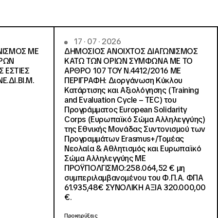
17 · 07 · 2026
ΝΙΣΜΟΣ ΜΕ
ΔΗΜΟΣΙΟΣ ΑΝΟΙΧΤΟΣ ΔΙΑΓΩΝΙΣΜΟΣ
ΓΡΩΝ
ΚΑΤΩ ΤΩΝ ΟΡΙΩΝ ΣΥΜΦΩΝΑ ΜΕ ΤΟ
Σ ΕΣΤΙΕΣ
ΑΡΘΡΟ 107 ΤΟΥ Ν.4412/2016 ΜΕ
Ε.ΔΙ.ΒΙ.Μ.
ΠΕΡΙΓΡΑΦΗ: Διοργάνωση Κύκλου
Κατάρτισης και Αξιολόγησης (Training
and Evaluation Cycle – TEC) του
Προγράμματος European Solidarity
Corps (Ευρωπαϊκό Σώμα Αλληλεγγύης)
της Εθνικής Μονάδας Συντονισμού των
Προγραμμάτων Erasmus+/Τομέας
Νεολαία & Αθλητισμός και Ευρωπαϊκό
Σώμα Αλληλεγγύης ΜΕ
ΠΡΟΫΠΟΛΓΙΣΜΟ:258.064,52 € μη
συμπεριλαμβανομένου του Φ.Π.Α. ΦΠΑ
61.935,48€ ΣΥΝΟΛΙΚΗ ΑΞΙΑ 320.000,00
€.
Προκηρύξεις