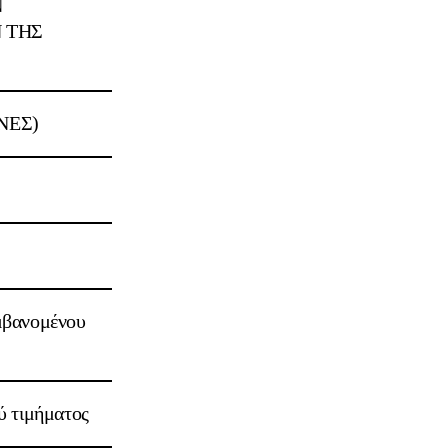
Ν
 ΤΗΣ
ΝΕΣ)
μβανομένου
ύ τιμήματος