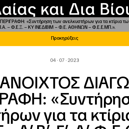
Επικοινωνία
Νέα
αραχώρηση αιγίδ
Φοιτητικές Εστίε
γράμματα και δρά
Το ΙΝΕΔΙΒΙΜ
αίας και Δια Βί
ΡΑΦΗ: «Συντήρηση των ανελκυστήρων για τα κτίρια των Σ.Ε. 
Π.Α. – Φ.Ε.Ξ. – ΚΥ ΙΝΕΔΙΒΙΜ – Φ.Ε. ΑΘΗΝΩΝ – Φ.Ε.Ε.ΜΠ.».
Προκηρύξεις
04 · 07 · 2023
ΑΝΟΙΧΤΟΣ ΔΙΑΓ
ΡΑΦΗ: «Συντήρη
ρων για τα κτίρι