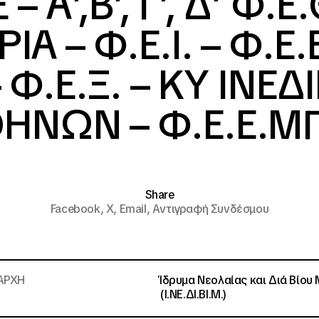
– Α’,Β’, Γ’, Δ’ Φ.Ε.
 – Φ.Ε.Ι. – Φ.Ε.Β
 Φ.Ε.Ξ. – ΚΥ ΙΝΕΔ
ΗΝΩΝ – Φ.Ε.Ε.ΜΠ
Share
Facebook,
X,
Email,
Αντιγραφή Συνδέσμου
ΑΡΧΗ
Ίδρυμα Νεολαίας και Διά Βίου
(Ι.ΝΕ.ΔΙ.ΒΙ.Μ.)