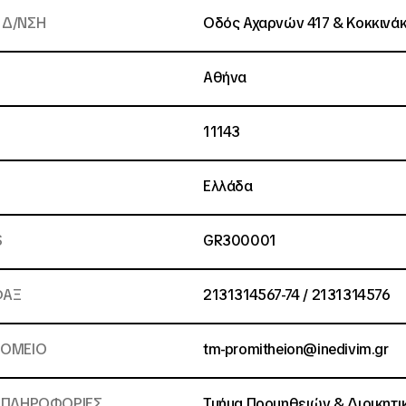
 Δ/ΝΣΗ
Οδός Αχαρνών 417 & Κοκκινά
Αθήνα
11143
Ελλάδα
S
GR300001
ΦΑΞ
2131314567-74 / 2131314576
ΡΟΜΕΙΟ
tm-promitheion@inedivim.gr
Α ΠΛΗΡΟΦΟΡΙΕΣ
Τμήμα Προμηθειών & Διοικητι