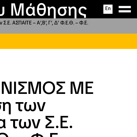
ας
ς
σεις
ου Μάθησης
En
ΑΣΠΑΙΤΕ – Α’,Β’, Γ’, Δ’ Φ.Ε.Θ. – Φ.Ε.
ΩΝΙΣΜΟΣ ΜΕ
ση των
α των Σ.Ε.