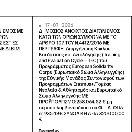
17 · 07 · 2026
ΝΙΣΜΟΣ ΜΕ
ΔΗΜΟΣΙΟΣ ΑΝΟΙΧΤΟΣ ΔΙΑΓΩΝΙΣΜΟΣ
ΓΡΩΝ
ΚΑΤΩ ΤΩΝ ΟΡΙΩΝ ΣΥΜΦΩΝΑ ΜΕ ΤΟ
Σ ΕΣΤΙΕΣ
ΑΡΘΡΟ 107 ΤΟΥ Ν.4412/2016 ΜΕ
Ε.ΔΙ.ΒΙ.Μ.
ΠΕΡΙΓΡΑΦΗ: Διοργάνωση Κύκλου
Κατάρτισης και Αξιολόγησης (Training
and Evaluation Cycle – TEC) του
Προγράμματος European Solidarity
Corps (Ευρωπαϊκό Σώμα Αλληλεγγύης)
της Εθνικής Μονάδας Συντονισμού των
Προγραμμάτων Erasmus+/Τομέας
Νεολαία & Αθλητισμός και Ευρωπαϊκό
Σώμα Αλληλεγγύης ΜΕ
ΠΡΟΫΠΟΛΓΙΣΜΟ:258.064,52 € μη
συμπεριλαμβανομένου του Φ.Π.Α. ΦΠΑ
61.935,48€ ΣΥΝΟΛΙΚΗ ΑΞΙΑ 320.000,00
€.
Προκηρύξεις