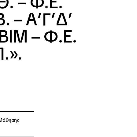
Θ. – Φ.Ε.
. – Α’Γ’Δ’
ΙΒΙΜ – Φ.Ε.
.».
 Μάθησης