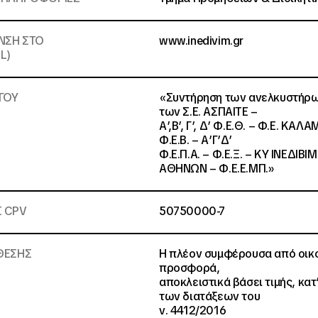
ΥΝΣΗ ΣΤΟ
www.inedivim.gr
L)
ΓΟΥ
«Συντήρηση των ανελκυστήρων
των Σ.Ε. ΑΣΠΑΙΤΕ –
Α’,Β’, Γ’, Δ’ Φ.Ε.Θ. – Φ.Ε. ΚΑΛΑ
Φ.Ε.Β. – Α’Γ’Δ’
Φ.Ε.Π.Α. – Φ.Ε.Ξ. – ΚΥ ΙΝΕΔΙΒΙΜ
ΑΘΗΝΩΝ – Φ.Ε.Ε.ΜΠ.»
Σ CPV
50750000-7
ΘΕΣΗΣ
Η πλέον συμφέρουσα από οικ
προσφορά,
αποκλειστικά βάσει τιμής, κα
των διατάξεων του
ν. 4412/2016