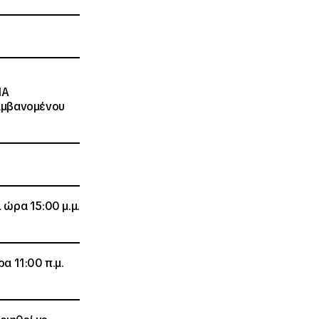
ΠΑ
αμβανομένου
 ώρα 15:00 μ.μ.
α 11:00 π.μ.