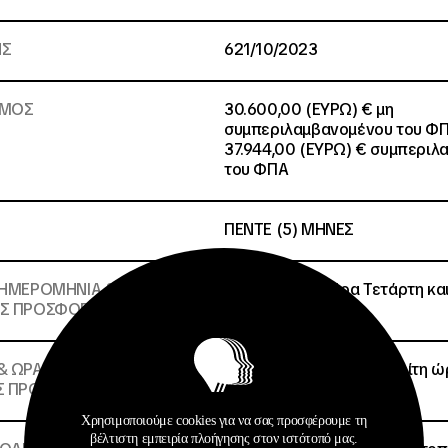
ΗΣ
621/10/2023
ΣΜΟΣ
30.600,00 (ΕΥΡΩ) € μη
συμπεριλαμβανομένου του Φ
37.944,00 (ΕΥΡΩ) € συμπεριλ
του ΦΠΑ
ΠΕΝΤΕ (5) ΜΗΝΕΣ
 ΗΜΕΡΟΜΗΝΙΑ &
19/07/2023 Ημέρα Τετάρτη και
Σ ΠΡΟΣΦΟΡΩΝ:
& ΩΡΑ
25/07/2023 και ημέρα Τρίτη ώρ
Σ ΠΡΟΣΦΟΡΩΝ:
Χρησιμοποιούμε cookies για να σας προσφέρουμε τη
βέλτιστη εμπειρία πλοήγησης στον ιστότοπό μας.