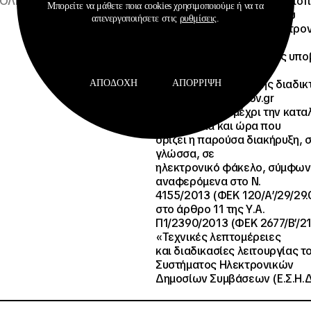
ΒΟΛΗΣ
Ο διαγωνισμός θα πραγματοπ
Μπορείτε να μάθετε ποια cookies χρησιμοποιούμε ή να τα
χρήση της πλατφόρμας του
απενεργοποιήσετε στις
ρυθμίσεις
.
Εθνικού Συστήματος Ηλεκτρο
Δημοσίων Συμβάσεων
(ΕΣΗΔΗΣ). Οι προσφορές υπο
τους υποψηφίους
ηλεκτρονικά, μέσω της διαδι
ΑΠΟΔΟΧΉ
ΑΠΌΡΡΙΨΗ
www.promitheus.gov.gr
του Ε.Σ.Η.ΔΗ.Σ. μέχρι την κατα
ημερομηνία και ώρα που
ορίζει η παρούσα διακήρυξη, 
γλώσσα, σε
ηλεκτρονικό φάκελο, σύμφων
αναφερόμενα στο Ν.
4155/2013 (ΦΕΚ 120/A’/29/29.
στο άρθρο 11 της Υ.Α.
Π1/2390/2013 (ΦΕΚ 2677/B’/21
«Τεχνικές λεπτομέρειες
και διαδικασίες λειτουργίας τ
Συστήματος Ηλεκτρονικών
Δημοσίων Συμβάσεων (Ε.Σ.Η.Δ