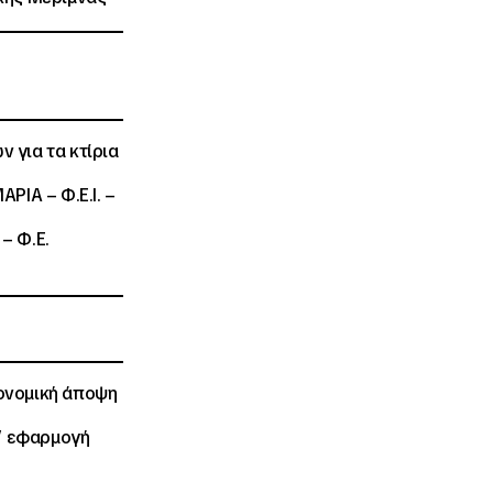
 για τα κτίρια
ΜΑΡΙΑ – Φ.Ε.Ι. –
 – Φ.Ε.
ονομική άποψη
τ’ εφαρμογή