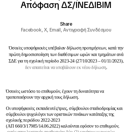
Απόφαση ΔΣ/ΙΝΕΔΙΒΙΜ
Share
Facebook,
X,
Email,
Αντιγραφή Συνδέσμου
Όσοι/ες υποψήφιοι/ες υπέβαλαν δήλωση προτιμήσεων, κατά την
πρώτη δημοσιοποίηση των διαθέσιμων ωρών και τμημάτων ανά
ΣΔΕ για τη σχολική περίοδο 2023-24 (27/10/2023 – 01/11/2023),
δεν απαιτείται να υποβάλουν εκ νέου δήλωση
.
Όσοι/ες ωστόσο το επιθυμούν, έχουν τη δυνατότητα να
τροποποιήσουν την αρχική τους δήλωση.
Oι υποψήφιοι/ες εκπαιδευτές/τριες, σύμβουλοι σταδιοδρομίας και
σύμβουλοι ψυχολόγοι των οριστικών πινάκων κατάταξης της
σχολικής περιόδου 2022-2023
(ΑΠ 660/3/17985/14.06.2022) καλούνται εφόσον το επιθυμούν,
εντός αποκλειστικής προθεσμίας
δύο (2) εργάσιμων ημερών