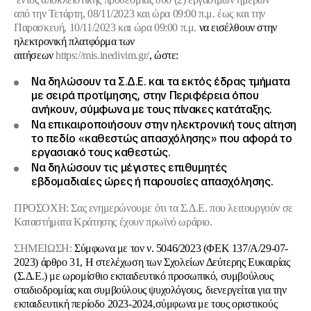
από την Τετάρτη, 08/11/2023 και ώρα 09:00 π.μ. έως και την
Παρασκευή, 10/11/2023 και ώρα 09:00 π.μ.
να εισέλθουν στην
ηλεκτρονική πλατφόρμα των
αιτήσεων
https://mis.inedivim.gr/
, ώστε:
Να δηλώσουν τα Σ.Δ.Ε. και τα εκτός έδρας τμήματα
με σειρά προτίμησης, στην Περιφέρεια όπου
ανήκουν, σύμφωνα με τους πίνακες κατάταξης.
Να επικαιροποιήσουν στην ηλεκτρονική τους αίτηση
το πεδίο «καθεστώς απασχόλησης» που αφορά το
εργασιακό τους καθεστώς.
Να δηλώσουν τις μέγιστες επιθυμητές
εβδομαδιαίες ώρες ή παρουσίες απασχόλησης.
ΠΡΟΣΟΧΗ: Σας ενημερώνουμε ότι τα Σ.Δ.Ε. που λειτουργούν σε
Καταστήματα Κράτησης έχουν πρωϊνό ωράριο.
ΣΗΜΕΙΩΣΗ:
Σύμφωνα με τον ν. 5046/2023 (ΦΕΚ 137/Α/29-07-
2023) άρθρο 31,
Η στελέχωση των Σχολείων Δεύτερης Ευκαιρίας
(Σ.Δ.Ε.) με ωρομίσθιο εκπαιδευτικό προσωπικό, συμβούλους
σταδιοδρομίας και συμβούλους ψυχολόγους, διενεργείται για την
εκπαιδευτική περίοδο 2023-2024,σύμφωνα με τους οριστικούς