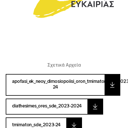
Σχετικά Αρχεία
apofasi_ek_neoy_dimosiopoiisi_oron_tmimaton_sde_202
24
diathesimes_ores_sde_2023-2024
tmimaton_sde_2023-24