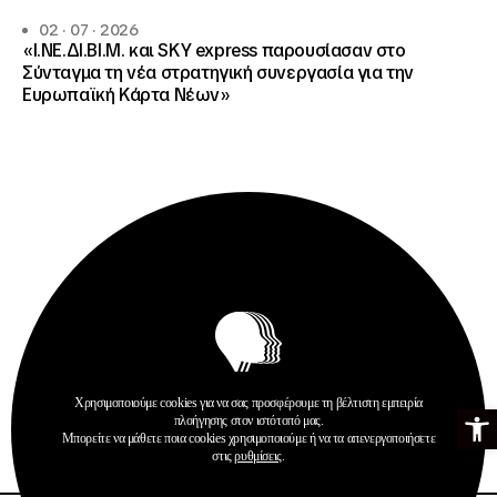
02 · 07 · 2026
«Ι.ΝΕ.ΔΙ.ΒΙ.Μ. και SKY express παρουσίασαν στο
Σύνταγμα τη νέα στρατηγική συνεργασία για την
Ευρωπαϊκή Κάρτα Νέων»
Ανακοινώσεις
Δημοσιεύσεις
Χρησιμοποιούμε cookies για να σας προσφέρουμε τη βέλτιστη εμπειρία
Ανοίξτε τη γ
Ευρωπαϊκή Κάρτα Νέων
πλοήγησης στον ιστότοπό μας.
Μπορείτε να μάθετε ποια cookies χρησιμοποιούμε ή να τα απενεργοποιήσετε
Περισσότερα
στις
ρυθμίσεις
.