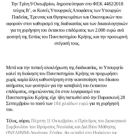
Την Τρίτη 9 Οκτωβρίου, δημοσιεύτηκαν στο ΦΕΚ 4482/2018
τεύχος Β’, οι Κοινές Υπουργικές Αποφάσεις των Υπουργών
Παιδείας, Έρευνας και Θρησκευμάτων και Οικονομικών που
αφορούν στον καθορισμό της διαδικασίας και των δικαιολογητικών
για τη
χορήγηση του έκτακτου επιδόματος των 2.000 ευρώ ανά
φοιτητή της Εστίας του Πανεπιστημίου Κρήτης
, και την προσωρινή
στέγασή τους.
Μετά και την τυπική ολοκλήρωση της διαδικασίας, το Υπουργείο
καλεί τη διοίκηση του Πανεπιστημίου Κρήτης να προχωρήσει
χωρίς καμία άλλη καθυστέρηση στην ικανοποίηση του δίκαιου
αιτήματος των φοιτητών για την καταβολή του έκτακτου
επιδόματος, σημειώνοντας ότι στον λογαριασμό του
Πανεπιστημίου Κρήτης είχε ήδη πιστωθεί από την Παρασκευή 28
Σεπτεμβρίου το ποσό των
184 χιλιάδων ευρώ
για τη χορήγησή
του.
Τέλος, αύριο,
Πέμπτη 11 Οκτωβρίου, ο Πρόεδρος του Διοικητικού
Συμβουλίου του Ιδρύματος Νεολαίας και Διά Βίου Μάθησης
(ΙΝΕΔΙΒΙΜ) Δημήτρης Ζέρβας, θα μεταβεί στο Ηράκλειο της