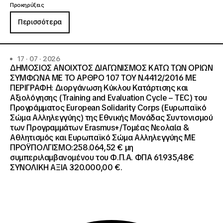
Προκηρύξεις
Περισσότερα
17 · 07 · 2026
ΔΗΜΟΣΙΟΣ ΑΝΟΙΧΤΟΣ ΔΙΑΓΩΝΙΣΜΟΣ ΚΑΤΩ ΤΩΝ ΟΡΙΩΝ
ΣΥΜΦΩΝΑ ΜΕ ΤΟ ΑΡΘΡΟ 107 ΤΟΥ Ν.4412/2016 ΜΕ
ΠΕΡΙΓΡΑΦΗ: Διοργάνωση Κύκλου Κατάρτισης και
Αξιολόγησης (Training and Evaluation Cycle – TEC) του
Προγράμματος European Solidarity Corps (Ευρωπαϊκό
Σώμα Αλληλεγγύης) της Εθνικής Μονάδας Συντονισμού
των Προγραμμάτων Erasmus+/Τομέας Νεολαία &
Αθλητισμός και Ευρωπαϊκό Σώμα Αλληλεγγύης ΜΕ
ΠΡΟΫΠΟΛΓΙΣΜΟ:258.064,52 € μη
συμπεριλαμβανομένου του Φ.Π.Α. ΦΠΑ 61.935,48€
ΣΥΝΟΛΙΚΗ ΑΞΙΑ 320.000,00 €.