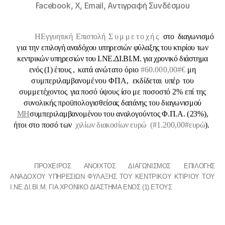
Facebook,
X,
Email,
Αντιγραφή Συνδέσμου
H
Ε
γ
γ
υ
ητ
ι
κή
Επ
ι
στ
ο
λή
Συμμετοχής
σ
τ
ο
δ
ι
αγω
ν
ι
σ
μό
για την ε
πιλογή αναδόχου υπηρεσιών φύλαξης του κτιρίου των
κεντρικών υπηρεσιών του Ι.ΝΕ.ΔΙ.ΒΙ.Μ. για χρονικό διάστημα
ενός (1) έτους ,
κατά ανώτατο όριο
#60.000,00#€
μη
συμπεριλαμβανομένου ΦΠΑ,
ε
κ
δ
ί
δε
τ
αι
υ
πέρ
τ
ο
υ
σ
υ
μμ
ετ
έχ
ο
ν
τ
ο
ς
για π
ο
σ
ό
ύ
ψ
ο
υ
ς
ίσο
μ
ε
π
ο
σ
ο
σ
τ
ό
2
%
ε
πί
τ
η
ς
συ
ν
ο
λ
ι
κ
ή
ς
πρ
ο
ϋ
π
ο
λ
ο
γισ
θ
είσας
δ
απά
νη
ς
τ
ο
υ δ
ι
αγω
ν
ισμού
MH
συ
μ
πε
ρ
ι
λ
α
μ
βα
ν
ο
μ
έν
ο
υ
τ
ο
υ α
ν
αλ
ο
γ
ο
ύ
ν
το
ς Φ.
Π
.
Α
.
(
2
3%
)
,
ή
τ
ο
ι σ
τ
ο
π
ο
σ
ό
τ
ω
ν
χιλίων διακοσίων ευρώ
(#1.200,00#
ε
υρώ
)
.
ΠΡΟΧΕΙΡΟΣ ΑΝΟΙΧΤΟΣ ΔΙΑΓΩΝΙΣΜΟΣ ΕΠΙΛΟΓΗΣ
ΑΝΑΔΟΧΟΥ ΥΠΗΡΕΣΙΩΝ ΦΥΛΑΞΗΣ ΤΟΥ ΚΕΝΤΡΙΚΟΥ ΚΤΙΡΙΟΥ ΤΟΥ
Ι.ΝΕ.ΔΙ.ΒΙ.Μ. ΓΙΑ ΧΡΟΝΙΚΟ ΔΙΑΣΤΗΜΑ ΕΝΟΣ (1) ΕΤΟΥΣ