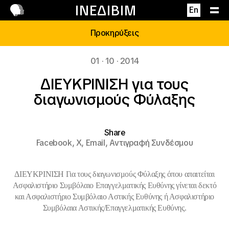
Επικοινωνία
ΙΝΕΔΙΒΙΜ
En
Προκηρύξεις
01 · 10 · 2014
ΔΙΕΥΚΡΙΝΙΣH για τους
διαγωνισμούς Φύλαξης
Share
Facebook,
X,
Email,
Αντιγραφή Συνδέσμου
ΔΙΕΥΚΡΙΝΙΣH
Για τους διαγωνισμούς Φύλαξης όπου απαιτείται
Ασφαλιστήριο Συμβόλαιο Επαγγελματικής Ευθύνης γίνεται δεκτό
και Ασφαλιστήριο Συμβόλαιο Αστικής Ευθύνης ή Ασφαλιστήριο
Συμβόλαια Αστικής/Επαγγελματικής Ευθύνης.