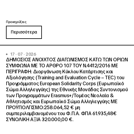
Προκηρύξεις
Περισσότερα
17 · 07 · 2026
ΔΗΜΟΣΙΟΣ ΑΝΟΙΧΤΟΣ ΔΙΑΓΩΝΙΣΜΟΣ ΚΑΤΩ ΤΩΝ ΟΡΙΩΝ
ΣΥΜΦΩΝΑ ΜΕ ΤΟ ΑΡΘΡΟ 107 ΤΟΥ Ν.4412/2016 ΜΕ
ΠΕΡΙΓΡΑΦΗ: Διοργάνωση Κύκλου Κατάρτισης και
Αξιολόγησης (Training and Evaluation Cycle – TEC) του
Προγράμματος European Solidarity Corps (Ευρωπαϊκό
Σώμα Αλληλεγγύης) της Εθνικής Μονάδας Συντονισμού
των Προγραμμάτων Erasmus+/Τομέας Νεολαία &
Αθλητισμός και Ευρωπαϊκό Σώμα Αλληλεγγύης ΜΕ
ΠΡΟΫΠΟΛΓΙΣΜΟ:258.064,52 € μη
συμπεριλαμβανομένου του Φ.Π.Α. ΦΠΑ 61.935,48€
ΣΥΝΟΛΙΚΗ ΑΞΙΑ 320.000,00 €.