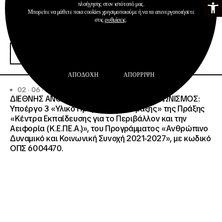
πλοήγησης στον ιστότοπό μας.
Μπορείτε να μάθετε ποια cookies χρησιμοποιούμε ή να τα απενεργοποιήσετε
στις
ρυθμίσεις
.
Προκηρύξεις
Περισσότερα
ΑΠΟΔΟΧΉ
ΑΠΌΡΡΙΨΗ
02 · 06 · 2026
ΔΙΕΘΝΗΣ ΑΝΟΙΧΤΟΣ ΗΛΕΚΤΡΟΝΙΚΟΣ ΔΙΑΓΩΝΙΣΜΟΣ:
Υποέργο 3 «Υλικό Προβολής της Πράξης» της Πράξης
«Κέντρα Εκπαίδευσης για το Περιβάλλον και την
Αειφορία (Κ.Ε.ΠΕ.Α.)», του Προγράμματος «Ανθρώπινο
Δυναμικό και Κοινωνική Συνοχή 2021-2027», με κωδικό
ΟΠΣ 6004470.