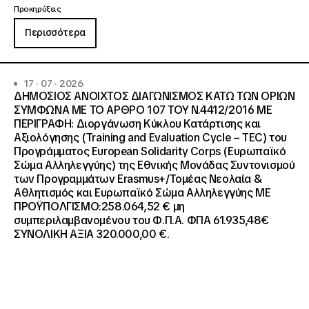
Προκηρύξεις
Περισσότερα
17 · 07 · 2026
ΔΗΜΟΣΙΟΣ ΑΝΟΙΧΤΟΣ ΔΙΑΓΩΝΙΣΜΟΣ ΚΑΤΩ ΤΩΝ ΟΡΙΩΝ
ΣΥΜΦΩΝΑ ΜΕ ΤΟ ΑΡΘΡΟ 107 ΤΟΥ Ν.4412/2016 ΜΕ
ΠΕΡΙΓΡΑΦΗ: Διοργάνωση Κύκλου Κατάρτισης και
Αξιολόγησης (Training and Evaluation Cycle – TEC) του
Προγράμματος European Solidarity Corps (Ευρωπαϊκό
Σώμα Αλληλεγγύης) της Εθνικής Μονάδας Συντονισμού
των Προγραμμάτων Erasmus+/Τομέας Νεολαία &
Αθλητισμός και Ευρωπαϊκό Σώμα Αλληλεγγύης ΜΕ
ΠΡΟΫΠΟΛΓΙΣΜΟ:258.064,52 € μη
συμπεριλαμβανομένου του Φ.Π.Α. ΦΠΑ 61.935,48€
ΣΥΝΟΛΙΚΗ ΑΞΙΑ 320.000,00 €.