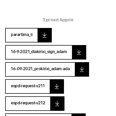
Σχετικά Αρχεία
parartima_ii
16-9-2021_diakirixi_sign_adam
16-09-2021_prokirixi_adam-ada
espd-request-v211
espd-request-v212