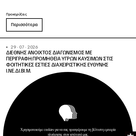
Προκηρύξεις
Περισσότερα
29 · 07 · 2026
ΔΙΕΘΝΗΣ ΑΝΟΙΧΤΟΣ ΔΙΑΓΩΝΙΣΜΟΣ ΜΕ
ΠΕΡΙΓΡΑΦΗ:ΠΡΟΜΗΘΕΙΑ ΥΓΡΩΝ ΚΑΥΣΙΜΩΝ ΣΤΙΣ
ΦΟΙΤΗΤΙΚΕΣ ΕΣΤΙΕΣ ΔΙΑΧΕΙΡΙΣΤΙΚΗΣ ΕΥΘΥΝΗΣ
Ι.ΝΕ.ΔΙ.ΒΙ.Μ.
Χρησιμοποιούμε cookies για να σας προσφέρουμε τη βέλτιστη εμπειρία
Ανοίξτε τη γ
πλοήγησης στον ιστότοπό μας.