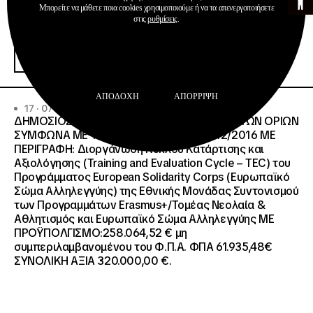
Μπορείτε να μάθετε ποια cookies χρησιμοποιούμε ή να τα απενεργοποιήσετε
στις
ρυθμίσεις
.
Προκηρύξεις
Περισσότερα
ΑΠΟΔΟΧΉ
ΑΠΌΡΡΙΨΗ
17 · 07 · 2026
ΔΗΜΟΣΙΟΣ ΑΝΟΙΧΤΟΣ ΔΙΑΓΩΝΙΣΜΟΣ ΚΑΤΩ ΤΩΝ ΟΡΙΩΝ
ΣΥΜΦΩΝΑ ΜΕ ΤΟ ΑΡΘΡΟ 107 ΤΟΥ Ν.4412/2016 ΜΕ
ΠΕΡΙΓΡΑΦΗ: Διοργάνωση Κύκλου Κατάρτισης και
Αξιολόγησης (Training and Evaluation Cycle – TEC) του
Προγράμματος European Solidarity Corps (Ευρωπαϊκό
Σώμα Αλληλεγγύης) της Εθνικής Μονάδας Συντονισμού
των Προγραμμάτων Erasmus+/Τομέας Νεολαία &
Αθλητισμός και Ευρωπαϊκό Σώμα Αλληλεγγύης ΜΕ
ΠΡΟΫΠΟΛΓΙΣΜΟ:258.064,52 € μη
συμπεριλαμβανομένου του Φ.Π.Α. ΦΠΑ 61.935,48€
ΣΥΝΟΛΙΚΗ ΑΞΙΑ 320.000,00 €.